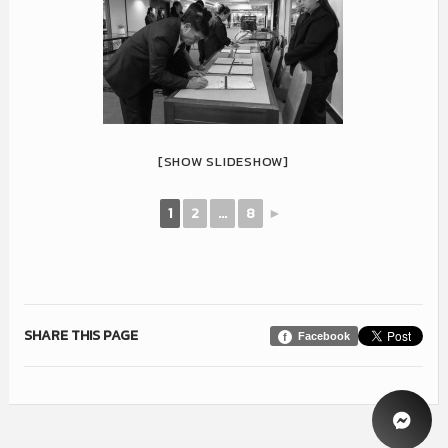
[SHOW SLIDESHOW]
1
2
...
8
►
SHARE THIS PAGE
Facebook