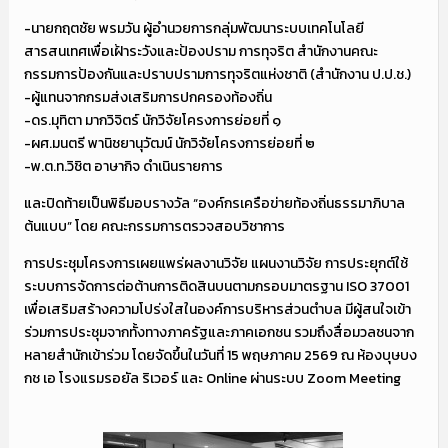
-นายกฤตชัย พรมวัน ผู้อำนวยการกลุ่มพัฒนาระบบเทคโนโลยี
สารสนเทศเพื่อเฝ้าระวังและป้องปราม การทุจริต สำนักงานคณะ
กรรมการป้องกันและปราบปรามการทุจริตแห่งชาติ (สำนักงาน ป.ป.ช.)
-ผู้แทนจากกรมส่งเสริมการปกครองท้องถิ่น
-ดร.มุทิตา มากวิจิตร์ นักวิจัยโครงการย่อยที่ ๑
-ผศ.มนตรี พานิชยานุวัฒน์ นักวิจัยโครงการย่อยที่ ๒
-พ.ต.ท.วิชิต อาษากิจ ดำเนินรายการ
และปิดท้ายเป็นพิธีมอบรางวัล “องค์กรเครือข่ายท้องถิ่นธรรมาภิบาล
ต้นแบบ” โดย คณะกรรมการตรวจสอบวิชาการ
การประชุมโครงการเผยแพร่ผลงานวิจัย แผนงานวิจัย การประยุกต์ใช้
ระบบการจัดการต่อต้านการติดสินบนตามกรอบมาตรฐาน ISO 37001
เพื่อเสริมสร้างความโปร่งใสในองค์การบริหารส่วนตำบล มีผู้สนใจเข้า
ร่วมการประชุมจากทั้งทางภาครัฐและภาคเอกชน รวมถึงสื่อมวลชนจาก
หลายสำนักเข้าร่วม โดยจัดขึ้นในวันที่ 15 พฤษภาคม 2569 ณ ห้องบุษบง
กช เอ โรงแรมรอยัล ริเวอร์ และ Online ผ่านระบบ Zoom Meeting