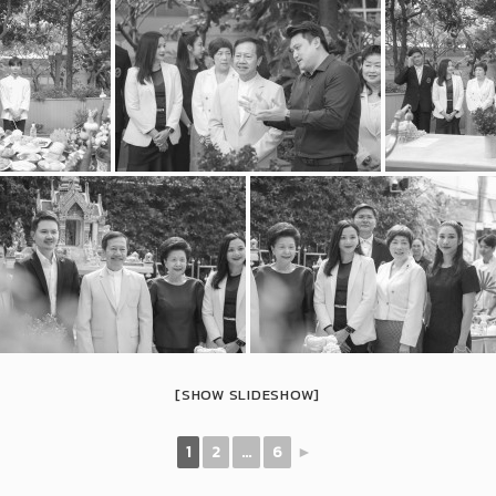
[SHOW SLIDESHOW]
1
2
...
6
►