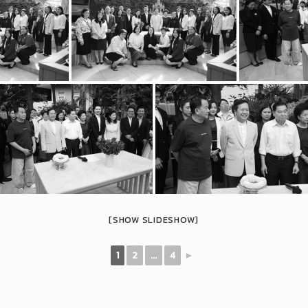
[SHOW SLIDESHOW]
1
2
...
4
►