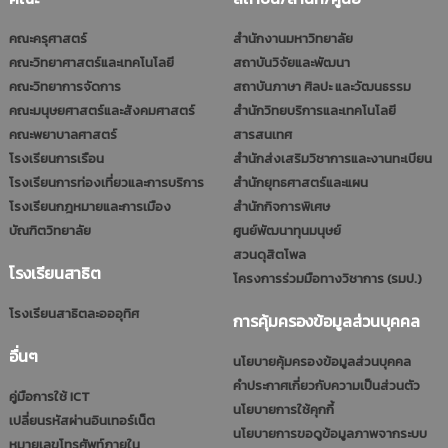
คณะครุศาสตร์
สำนักงานมหาวิทยาลัย
คณะวิทยาศาสตร์และเทคโนโลยี
สถาบันวิจัยและพัฒนา
คณะวิทยาการจัดการ
สถาบันภาษา ศิลปะ และวัฒนธรรม
คณะมนุษยศาสตร์และสังคมศาสตร์
สำนักวิทยบริการและเทคโนโลยี
คณะพยาบาลศาสตร์
สารสนเทศ
โรงเรียนการเรือน
สำนักส่งเสริมวิชาการและงานทะเบียน
โรงเรียนการท่องเที่ยวและการบริการ
สำนักยุทธศาสตร์และแผน
โรงเรียนกฎหมายและการเมือง
สำนักกิจการพิเศษ
บัณฑิตวิทยาลัย
ศูนย์พัฒนาทุนมนุษย์
สวนดุสิตโพล
โรงเรียนสาธิต
โครงการร่วมมือทางวิชาการ (รมป.)
โรงเรียนสาธิตละอออุทิศ
การคุ้มครองข้อมูลส่วนบุคคล
อื่นๆ
นโยบายคุ้มครองข้อมูลส่วนบุคคล
คำประกาศเกี่ยวกับความเป็นส่วนตัว
คู่มือการใช้ ICT
นโยบายการใช้คุกกี้
เปลี่ยนรหัสผ่านอินเทอร์เน็ต
นโยบายการขอดูข้อมูลภาพจากระบบ
หมายเลขโทรศัพท์ภายใน