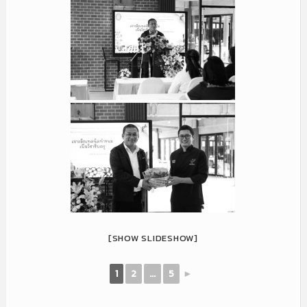
[SHOW SLIDESHOW]
1
2
...
5
►