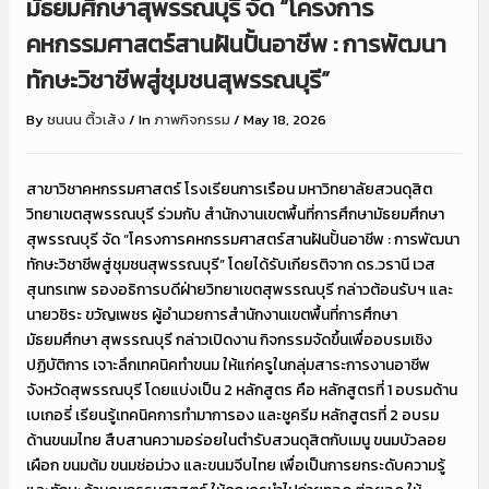
มัธยมศึกษาสุพรรณบุรี จัด “โครงการ
คหกรรมศาสตร์สานฝันปั้นอาชีพ : การพัฒนา
ทักษะวิชาชีพสู่ชุมชนสุพรรณบุรี”
By
ชนนน ติ้วเส้ง
/
In
ภาพกิจกรรม
/
May 18, 2026
สาขาวิชาคหกรรมศาสตร์ โรงเรียนการเรือน มหาวิทยาลัยสวนดุสิต
วิทยาเขตสุพรรณบุรี ร่วมกับ สำนักงานเขตพื้นที่การศึกษามัธยมศึกษา
สุพรรณบุรี จัด “โครงการคหกรรมศาสตร์สานฝันปั้นอาชีพ : การพัฒนา
ทักษะวิชาชีพสู่ชุมชนสุพรรณบุรี” โดยได้รับเกียรติจาก ดร.วรานี เวส
สุนทรเทพ รองอธิการบดีฝ่ายวิทยาเขตสุพรรณบุรี กล่าวต้อนรับฯ และ
นายวชิระ ขวัญเพชร ผู้อำนวยการสำนักงานเขตพื้นที่การศึกษา
มัธยมศึกษา สุพรรณบุรี กล่าวเปิดงาน กิจกรรมจัดขึ้นเพื่ออบรมเชิง
ปฏิบัติการ เจาะลึกเทคนิคทำขนม ให้แก่ครูในกลุ่มสาระการงานอาชีพ
จังหวัดสุพรรณบุรี โดยแบ่งเป็น 2 หลักสูตร คือ หลักสูตรที่ 1 อบรมด้าน
เบเกอรี่ เรียนรู้เทคนิคการทำมาการอง และชูครีม หลักสูตรที่ 2 อบรม
ด้านขนมไทย สืบสานความอร่อยในตำรับสวนดุสิตกับเมนู ขนมบัวลอย
เผือก ขนมต้ม ขนมช่อม่วง และขนมจีบไทย เพื่อเป็นการยกระดับความรู้