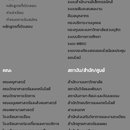
ระบบสำนักงานอิเล็กทรอนิกส์
หลักสูตรที่เปิดสอน
ระบบแฟ้มสะสมผลงาน
ค่าเล่าเรียน
อีเมลบุคลากร
กำหนดการรับสมัคร
กองบริหารงานบุคคล
หลักสูตรที่เปิดสอน
กองทุนของมหาวิทยาลัยสวนดุสิต
ระบบบริหารการศึกษา
ระบบ WBSC
ระบบจองห้องสอนออนไลน์และประชุม
ออนไลน์
คณะ
สถาบัน/สำนัก/ศูนย์
คณะครุศาสตร์
สำนักงานมหาวิทยาลัย
คณะวิทยาศาสตร์และเทคโนโลยี
สถาบันวิจัยและพัฒนา
คณะวิทยาการจัดการ
สถาบันภาษา ศิลปะ และวัฒนธรรม
คณะมนุษยศาสตร์และสังคมศาสตร์
สำนักวิทยบริการและเทคโนโลยี
คณะพยาบาลศาสตร์
สารสนเทศ
โรงเรียนการเรือน
สำนักส่งเสริมวิชาการและงานทะเบียน
โรงเรียนการท่องเที่ยวและการบริการ
สำนักยุทธศาสตร์และแผน