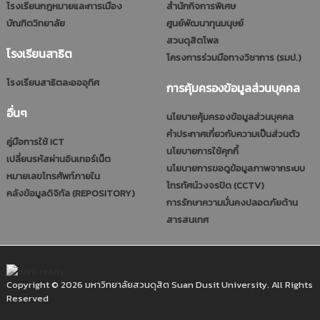
โรงเรียนกฎหมายและการเมือง
สำนักกิจการพิเศษ
บัณฑิตวิทยาลัย
ศูนย์พัฒนาทุนมนุษย์
สวนดุสิตโพล
โรงเรียนสาธิต
โครงการร่วมมือทางวิชาการ (รมป.)
โรงเรียนสาธิตละอออุทิศ
การคุ้มครองข้อมูลส่วนบุคคล
อื่นๆ
นโยบายคุ้มครองข้อมูลส่วนบุคคล
คำประกาศเกี่ยวกับความเป็นส่วนตัว
คู่มือการใช้ ICT
นโยบายการใช้คุกกี้
เปลี่ยนรหัสผ่านอินเทอร์เน็ต
นโยบายการขอดูข้อมูลภาพจากระบบ
หมายเลขโทรศัพท์ภายใน
โทรทัศน์วงจรปิด (CCTV)
คลังข้อมูลดิจิทัล (REPOSITORY)
การรักษาความมั่นคงปลอดภัยด้าน
สารสนเทศ
Copyright © 2026 มหาวิทยาลัยสวนดุสิต Suan Dusit University. All Rights
Reserved