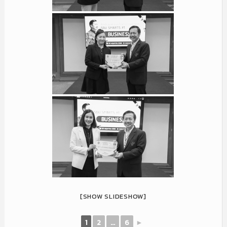
[SHOW SLIDESHOW]
1
2
...
6
►