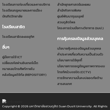
โรงเรียนการท่องเที่ยวและการบริการ
สำนักยุทธศาสตร์และแผน
โรงเรียนกฎหมายและการเมือง
สำนักกิจการพิเศษ
บัณฑิตวิทยาลัย
ศูนย์พัฒนาทุนมนุษย์
สวนดุสิตโพล
โรงเรียนสาธิต
โครงการร่วมมือทางวิชาการ (รมป.)
โรงเรียนสาธิตละอออุทิศ
การคุ้มครองข้อมูลส่วนบุคคล
อื่นๆ
นโยบายคุ้มครองข้อมูลส่วนบุคคล
คำประกาศเกี่ยวกับความเป็นส่วนตัว
คู่มือการใช้ ICT
นโยบายการใช้คุกกี้
เปลี่ยนรหัสผ่านอินเทอร์เน็ต
นโยบายการขอดูข้อมูลภาพจากระบบ
หมายเลขโทรศัพท์ภายใน
โทรทัศน์วงจรปิด (CCTV)
คลังข้อมูลดิจิทัล (REPOSITORY)
การรักษาความมั่นคงปลอดภัยด้าน
สารสนเทศ
Copyright © 2026 มหาวิทยาลัยสวนดุสิต Suan Dusit University. All Rights