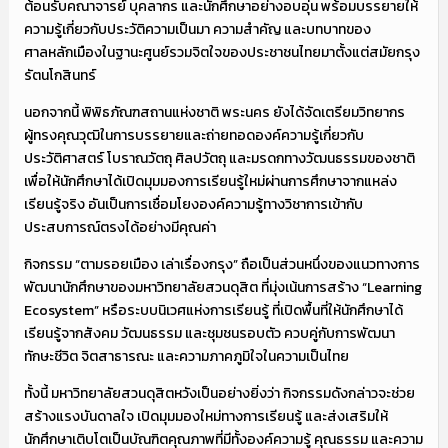
ต้อนรับคณาจารย์ บุคลากร และนักศึกษาอย่างอบอุ่น พร้อมบรรยายให้
ความรู้เกี่ยวกับประวัติความเป็นมา ความสำคัญ และบทบาทของ
ศาลหลักเมืองในฐานะศูนย์รวมจิตใจของประชาชนไทยมาตั้งแต่สมัยกรุง
รัตนโกสินทร์
นอกจากนี้ พิพิธภัณฑสถานแห่งชาติ พระนคร ยังได้จัดเตรียมวิทยากร
ผู้ทรงคุณวุฒิในการบรรยายและถ่ายทอดองค์ความรู้เกี่ยวกับ
ประวัติศาสตร์ โบราณวัตถุ ศิลปวัตถุ และมรดกทางวัฒนธรรมของชาติ
เพื่อให้นักศึกษาได้เปิดมุมมองการเรียนรู้ใหม่ผ่านการศึกษาจากแหล่ง
เรียนรู้จริง อันเป็นการเชื่อมโยงองค์ความรู้ทางวิชาการเข้ากับ
ประสบการณ์ตรงได้อย่างมีคุณค่า
กิจกรรม “ตามรอยเมือง เล่าเรื่องกรุง” ถือเป็นส่วนหนึ่งของแนวทางการ
พัฒนานักศึกษาของมหาวิทยาลัยสวนดุสิต ที่มุ่งเน้นการสร้าง “Learning
Ecosystem” หรือระบบนิเวศแห่งการเรียนรู้ ที่เปิดพื้นที่ให้นักศึกษาได้
เรียนรู้จากสังคม วัฒนธรรม และชุมชนรอบตัว ควบคู่กับการพัฒนา
ทักษะชีวิต จิตสาธารณะ และความภาคภูมิใจในความเป็นไทย
ทั้งนี้ มหาวิทยาลัยสวนดุสิตหวังเป็นอย่างยิ่งว่า กิจกรรมดังกล่าวจะช่วย
สร้างแรงบันดาลใจ เปิดมุมมองใหม่ทางการเรียนรู้ และส่งเสริมให้
นักศึกษาเติบโตเป็นบัณฑิตคุณภาพที่มีทั้งองค์ความรู้ คุณธรรม และความ