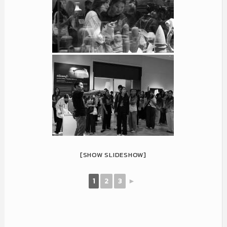
[SHOW SLIDESHOW]
1
2
3
►