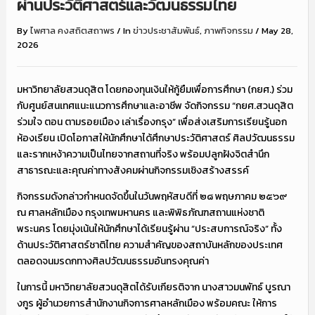
ผ่านประวัติศาสตร์และวัฒนธรรมไทย
By
ไพศาล คงสถิตสถาพร
/
In
ข่าวประชาสัมพันธ์
,
ภาพกิจกรรม
/
May 28,
2026
มหาวิทยาลัยสวนดุสิต โดยกองทุนเงินให้กู้ยืมเพื่อการศึกษา (กยศ.) ร่วม
กับศูนย์สนเทศแนะแนวการศึกษาและอาชีพ จัดกิจกรรม “กยศ.สวนดุสิต
ร่วมใจ ตอน ตามรอยเมือง เล่าเรื่องกรุง” เพื่อส่งเสริมการเรียนรู้นอก
ห้องเรียน เปิดโอกาสให้นักศึกษาได้ศึกษาประวัติศาสตร์ ศิลปวัฒนธรรม
และรากเหง้าความเป็นไทยจากสถานที่จริง พร้อมปลูกฝังจิตสำนึก
สาธารณะและคุณค่าทางสังคมผ่านกิจกรรมเชิงสร้างสรรค์
กิจกรรมดังกล่าวกำหนดจัดขึ้นในวันพฤหัสบดีที่ ๒๘ พฤษภาคม ๒๕๖๙
ณ ศาลหลักเมือง กรุงเทพมหานคร และพิพิธภัณฑสถานแห่งชาติ
พระนคร โดยมุ่งเน้นให้นักศึกษาได้เรียนรู้ผ่าน “ประสบการณ์จริง” ทั้ง
ด้านประวัติศาสตร์ชาติไทย ความสำคัญของสถาบันหลักของประเทศ
ตลอดจนมรดกทางศิลปวัฒนธรรมอันทรงคุณค่า
ในการนี้ มหาวิทยาลัยสวนดุสิตได้รับเกียรติจาก นางสาวมนพัทธ์ บูรณา
งกูร ผู้อำนวยการสำนักงานกิจการศาลหลักเมือง พร้อมคณะ ให้การ