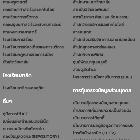
คณะครุศาสตร์
สำนักงานมหาวิทยาลัย
คณะวิทยาศาสตร์และเทคโนโลยี
สถาบันวิจัยและพัฒนา
คณะวิทยาการจัดการ
สถาบันภาษา ศิลปะ และวัฒนธรรม
คณะมนุษยศาสตร์และสังคมศาสตร์
สำนักวิทยบริการและเทคโนโลยี
คณะพยาบาลศาสตร์
สารสนเทศ
โรงเรียนการเรือน
สำนักส่งเสริมวิชาการและงานทะเบียน
โรงเรียนการท่องเที่ยวและการบริการ
สำนักยุทธศาสตร์และแผน
โรงเรียนกฎหมายและการเมือง
สำนักกิจการพิเศษ
บัณฑิตวิทยาลัย
ศูนย์พัฒนาทุนมนุษย์
สวนดุสิตโพล
โรงเรียนสาธิต
โครงการร่วมมือทางวิชาการ (รมป.)
โรงเรียนสาธิตละอออุทิศ
การคุ้มครองข้อมูลส่วนบุคคล
อื่นๆ
นโยบายคุ้มครองข้อมูลส่วนบุคคล
คำประกาศเกี่ยวกับความเป็นส่วนตัว
คู่มือการใช้ ICT
นโยบายการใช้คุกกี้
เปลี่ยนรหัสผ่านอินเทอร์เน็ต
นโยบายการขอดูข้อมูลภาพจากระบบ
หมายเลขโทรศัพท์ภายใน
โทรทัศน์วงจรปิด (CCTV)
คลังข้อมูลดิจิทัล (REPOSITORY)