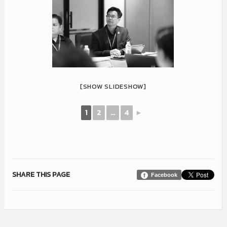
[SHOW SLIDESHOW]
1
2
...
4
►
SHARE THIS PAGE
Facebook