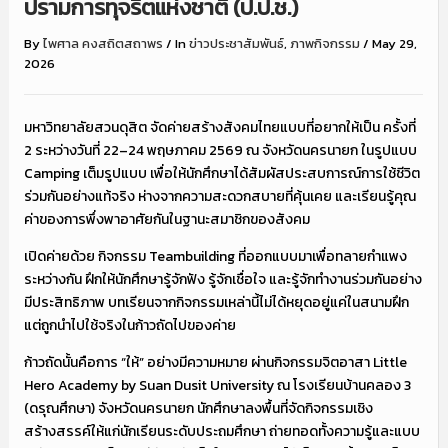
ปรามการทุจริตแห่งชาติ (ป.ป.ช.)
By
ไพศาล คงสถิตสถาพร
/
In
ข่าวประชาสัมพันธ์
,
ภาพกิจกรรม
/
May 29,
2026
มหาวิทยาลัยสวนดุสิต จัดค่ายสร้างสังคมไทยแบบที่อยากให้เป็น ครั้งที่
2 ระหว่างวันที่ 22–24 พฤษภาคม 2569 ณ จังหวัดนครนายก ในรูปแบบ
Camping เต็มรูปแบบ เพื่อให้นักศึกษาได้สัมผัสประสบการณ์การใช้ชีวิต
ร่วมกันอย่างแท้จริง ห่างจากความสะดวกสบายที่คุ้นเคย และเรียนรู้คุณ
ค่าของการพึ่งพาอาศัยกันในฐานะสมาชิกของสังคม
เปิดค่ายด้วย กิจกรรม Teambuilding ที่ออกแบบมาเพื่อทลายกำแพง
ระหว่างกัน ฝึกให้นักศึกษารู้จักฟัง รู้จักเชื่อใจ และรู้จักทำงานร่วมกันอย่าง
มีประสิทธิภาพ บทเรียนจากกิจกรรมเหล่านี้ไม่ได้หยุดอยู่แค่ในสนามฝึก
แต่ถูกนำไปใช้จริงในก้าวถัดไปของค่าย
ก้าวถัดนั้นคือการ “ให้” อย่างมีความหมาย ผ่านกิจกรรมจิตอาสา Little
Hero Academy by Suan Dusit University ณ โรงเรียนบ้านคลอง 3
(ดรุณศึกษา) จังหวัดนครนายก นักศึกษาลงพื้นที่จัดกิจกรรมเชิง
สร้างสรรค์ให้แก่นักเรียนระดับประถมศึกษา ถ่ายทอดทั้งความรู้และแบบ