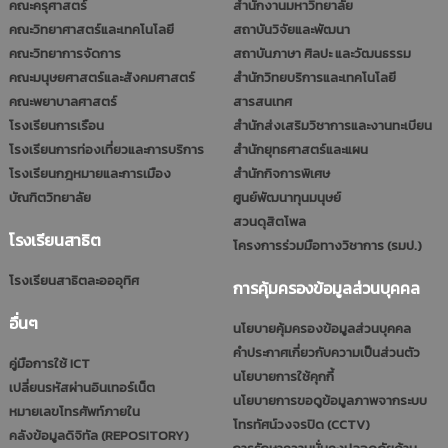
คณะครุศาสตร์
สำนักงานมหาวิทยาลัย
คณะวิทยาศาสตร์และเทคโนโลยี
สถาบันวิจัยและพัฒนา
คณะวิทยาการจัดการ
สถาบันภาษา ศิลปะ และวัฒนธรรม
คณะมนุษยศาสตร์และสังคมศาสตร์
สำนักวิทยบริการและเทคโนโลยี
คณะพยาบาลศาสตร์
สารสนเทศ
โรงเรียนการเรือน
สำนักส่งเสริมวิชาการและงานทะเบียน
โรงเรียนการท่องเที่ยวและการบริการ
สำนักยุทธศาสตร์และแผน
โรงเรียนกฎหมายและการเมือง
สำนักกิจการพิเศษ
บัณฑิตวิทยาลัย
ศูนย์พัฒนาทุนมนุษย์
สวนดุสิตโพล
โรงเรียนสาธิต
โครงการร่วมมือทางวิชาการ (รมป.)
โรงเรียนสาธิตละอออุทิศ
การคุ้มครองข้อมูลส่วนบุคคล
อื่นๆ
นโยบายคุ้มครองข้อมูลส่วนบุคคล
คำประกาศเกี่ยวกับความเป็นส่วนตัว
คู่มือการใช้ ICT
นโยบายการใช้คุกกี้
เปลี่ยนรหัสผ่านอินเทอร์เน็ต
นโยบายการขอดูข้อมูลภาพจากระบบ
หมายเลขโทรศัพท์ภายใน
โทรทัศน์วงจรปิด (CCTV)
คลังข้อมูลดิจิทัล (REPOSITORY)