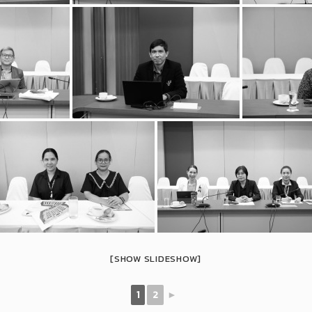
[SHOW SLIDESHOW]
1
2
►