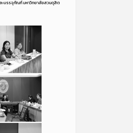
เเละบรรจุภัณฑ์ มหาวิทยาลัยสวนดุสิต