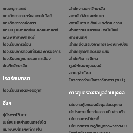
คณะครุศาสตร์
สำนักงานมหาวิทยาลัย
คณะวิทยาศาสตร์และเทคโนโลยี
สถาบันวิจัยและพัฒนา
คณะวิทยาการจัดการ
สถาบันภาษา ศิลปะ และวัฒนธรรม
คณะมนุษยศาสตร์และสังคมศาสตร์
สำนักวิทยบริการและเทคโนโลยี
คณะพยาบาลศาสตร์
สารสนเทศ
โรงเรียนการเรือน
สำนักส่งเสริมวิชาการและงานทะเบียน
โรงเรียนการท่องเที่ยวและการบริการ
สำนักยุทธศาสตร์และแผน
โรงเรียนกฎหมายและการเมือง
สำนักกิจการพิเศษ
บัณฑิตวิทยาลัย
ศูนย์พัฒนาทุนมนุษย์
สวนดุสิตโพล
โรงเรียนสาธิต
โครงการร่วมมือทางวิชาการ (รมป.)
โรงเรียนสาธิตละอออุทิศ
การคุ้มครองข้อมูลส่วนบุคคล
อื่นๆ
นโยบายคุ้มครองข้อมูลส่วนบุคคล
คำประกาศเกี่ยวกับความเป็นส่วนตัว
คู่มือการใช้ ICT
นโยบายการใช้คุกกี้
เปลี่ยนรหัสผ่านอินเทอร์เน็ต
นโยบายการขอดูข้อมูลภาพจากระบบ
หมายเลขโทรศัพท์ภายใน