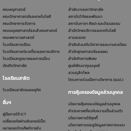
คณะครุศาสตร์
สำนักงานมหาวิทยาลัย
คณะวิทยาศาสตร์และเทคโนโลยี
สถาบันวิจัยและพัฒนา
คณะวิทยาการจัดการ
สถาบันภาษา ศิลปะ และวัฒนธรรม
คณะมนุษยศาสตร์และสังคมศาสตร์
สำนักวิทยบริการและเทคโนโลยี
คณะพยาบาลศาสตร์
สารสนเทศ
โรงเรียนการเรือน
สำนักส่งเสริมวิชาการและงานทะเบียน
โรงเรียนการท่องเที่ยวและการบริการ
สำนักยุทธศาสตร์และแผน
โรงเรียนกฎหมายและการเมือง
สำนักกิจการพิเศษ
บัณฑิตวิทยาลัย
ศูนย์พัฒนาทุนมนุษย์
สวนดุสิตโพล
โรงเรียนสาธิต
โครงการร่วมมือทางวิชาการ (รมป.)
โรงเรียนสาธิตละอออุทิศ
การคุ้มครองข้อมูลส่วนบุคคล
อื่นๆ
นโยบายคุ้มครองข้อมูลส่วนบุคคล
คำประกาศเกี่ยวกับความเป็นส่วนตัว
คู่มือการใช้ ICT
นโยบายการใช้คุกกี้
เปลี่ยนรหัสผ่านอินเทอร์เน็ต
นโยบายการขอดูข้อมูลภาพจากระบบ
หมายเลขโทรศัพท์ภายใน