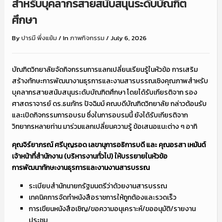
สำหรับบุคลากรสายสนับสนุนระดับบัณฑิต
ศึกษา
By
ปารมี พึ่งแย้ม
/
In
ภาพกิจกรรม
/
July 6, 2026
บัณฑิตวิทยาลัยจัดกิจกรรมการแลกเปลี่ยนเรียนรู้ในหัวข้อ การเสริม
สร้างทักษะการพัฒนางานธุรการและงานสารบรรณเชิงคุณภาพสำหรับ
บุคลากรสายสนับสนุนระดับบัณฑิตศึกษา โดยได้รับเกียรติจาก รอง
ศาสตราจารย์ ดร.ธนภัทร ปัจฉิมม์ คณบดีบัณฑิตวิทยาลัย กล่าวต้อนรับ
และเปิดกิจกรรมการอบรม ซึ่งในการอบรมนี้ ยังได้รับเกียรติจาก
วิทยากรหลายท่าน มาร่วมแลกเปลี่ยนความรู้ ข้อเสนอแนะต่าง ๆ อาทิ
คุณจิร์ยาภรณ์ ศรีบุญรอด เลขานุการอธิการบดี และ คุณอรสา เหมันต์
เจ้าหน้าที่สำนักงาน (บริหารงานทั่วไป) ให้บรรยายในหัวข้อ
การพัฒนาทักษะงานธุรการและงานงานสารบรรณ
ระเบียบสำนักนายกรัฐมนตรีว่าด้วยงานสารบรรณ
เทคนิคการจัดทำหนังสือราชการให้ถูกต้องและรวดเร็ว
การเขียนหนังสือเชิญ/ขอความอนุเคราะห์/ขออนุมัติ/รายงาน
ประชุม