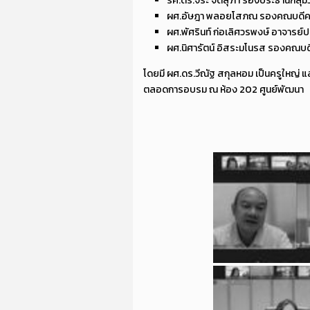
รศ.ดร.จิระ จิตสุภา รองประธานกลุ่ม
ผศ.อัษฎา พลอยโสภณ รองคณบดีคณะ
ผศ.พัศรินท์ ก่อเลิศวรพงษ์ อาจารย
ผศ.นิศารัตน์ อิสระมโนรส รองคณบด
โดยมี ผศ.ดร.วีณัฐ สกุลหอม เป็นครูใหญ่ แ
ตลอดการอบรม ณ ห้อง 202 ศูนย์พัฒนา ทุน