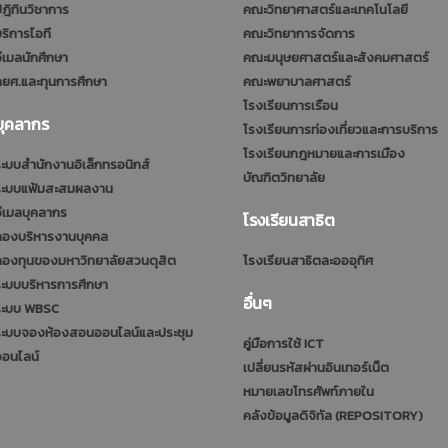
ฎิทินวิชาการ
คณะวิทยาศาสตร์และเทคโนโลยี
ริการไอที
คณะวิทยาการจัดการ
ีเมลนักศึกษา
คณะมนุษยศาสตร์และสังคมศาสตร์
ยศ.และทุนการศึกษา
คณะพยาบาลศาสตร์
โรงเรียนการเรือน
บุคลากร
โรงเรียนการท่องเที่ยวและการบริการ
โรงเรียนกฎหมายและการเมือง
ะบบสำนักงานอิเล็กทรอนิกส์
บัณฑิตวิทยาลัย
ระบบแฟ้มสะสมผลงาน
ีเมลบุคลากร
โรงเรียนสาธิต
กองบริหารงานบุคคล
กองทุนของมหาวิทยาลัยสวนดุสิต
โรงเรียนสาธิตละอออุทิศ
ะบบบริหารการศึกษา
อื่นๆ
ระบบ WBSC
ระบบจองห้องสอนออนไลน์และประชุม
คู่มือการใช้ ICT
ออนไลน์
เปลี่ยนรหัสผ่านอินเทอร์เน็ต
หมายเลขโทรศัพท์ภายใน
คลังข้อมูลดิจิทัล (REPOSITORY)