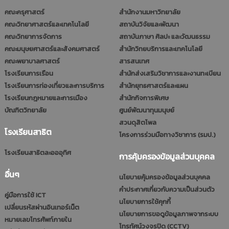
คณะครุศาสตร์
สำนักงานมหาวิทยาลัย
คณะวิทยาศาสตร์และเทคโนโลยี
สถาบันวิจัยและพัฒนา
คณะวิทยาการจัดการ
สถาบันภาษา ศิลปะ และวัฒนธรรม
คณะมนุษยศาสตร์และสังคมศาสตร์
สำนักวิทยบริการและเทคโนโลยี
คณะพยาบาลศาสตร์
สารสนเทศ
โรงเรียนการเรือน
สำนักส่งเสริมวิชาการและงานทะเบียน
โรงเรียนการท่องเที่ยวและการบริการ
สำนักยุทธศาสตร์และแผน
โรงเรียนกฎหมายและการเมือง
สำนักกิจการพิเศษ
บัณฑิตวิทยาลัย
ศูนย์พัฒนาทุนมนุษย์
สวนดุสิตโพล
โรงเรียนสาธิต
โครงการร่วมมือทางวิชาการ (รมป.)
โรงเรียนสาธิตละอออุทิศ
การคุ้มครองข้อมูลส่วนบุคคล
อื่นๆ
นโยบายคุ้มครองข้อมูลส่วนบุคคล
คำประกาศเกี่ยวกับความเป็นส่วนตัว
คู่มือการใช้ ICT
นโยบายการใช้คุกกี้
เปลี่ยนรหัสผ่านอินเทอร์เน็ต
นโยบายการขอดูข้อมูลภาพจากระบบ
หมายเลขโทรศัพท์ภายใน
โทรทัศน์วงจรปิด (CCTV)