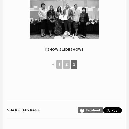
[SHOW SLIDESHOW]
◄
1
2
3
SHARE THIS PAGE
Facebook