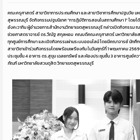
คณะครุศาสตร์ สาขาวิชาการประถมศึกษา และสาขาวิชาการศึกษาปฐมวัย มหา
สุพรรณบุรี จัดกิจกรรมปฐมนิเทศ “การฏิบัติการสอนในสถานศึกษา 1” โดยได้
อังคะวาทิน ผู้อำนวยการสำนักงานวิทยาเขตสุพรรณบุรี กล่าวเปิดกิจกรรม ณ 
ช่วยศาสตราจารย์ ดร.วีณัฐ สกุลหอม คณบดีคณะครุศาสตร์ มหาวิทยาลัยสวน
ทุกศูนย์การศึกษา และเปิดกิจกรรมผ่านระบบออนไลน์ โดยมีคณาจารย์ นักศึ
สาขาวิชาเข้าร่วมกิจกรรมโดยพร้อมเพรียงกัน ในวันศุกร์ที่ 1 พฤษภาคม 256
ประชุมชั้น 4 อาคาร ดร.สุขุม เฉลยทรัพย์ และห้องประชุมชั้น 3 อาคารศูนย์คว
ภัณฑ์ มหาวิทยาลัยสวนดุสิต วิทยาเขตสุพรรณบุรี