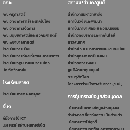
คณะ
สถาบัน/สำนัก/ศูนย์
คณะครุศาสตร์
สำนักงานมหาวิทยาลัย
คณะวิทยาศาสตร์และเทคโนโลยี
สถาบันวิจัยและพัฒนา
คณะวิทยาการจัดการ
สถาบันภาษา ศิลปะ และวัฒนธรรม
คณะมนุษยศาสตร์และสังคมศาสตร์
สำนักวิทยบริการและเทคโนโลยี
คณะพยาบาลศาสตร์
สารสนเทศ
โรงเรียนการเรือน
สำนักส่งเสริมวิชาการและงานทะเบียน
โรงเรียนการท่องเที่ยวและการบริการ
สำนักยุทธศาสตร์และแผน
โรงเรียนกฎหมายและการเมือง
สำนักกิจการพิเศษ
บัณฑิตวิทยาลัย
ศูนย์พัฒนาทุนมนุษย์
สวนดุสิตโพล
โรงเรียนสาธิต
โครงการร่วมมือทางวิชาการ (รมป.)
โรงเรียนสาธิตละอออุทิศ
การคุ้มครองข้อมูลส่วนบุคคล
อื่นๆ
นโยบายคุ้มครองข้อมูลส่วนบุคคล
คำประกาศเกี่ยวกับความเป็นส่วนตัว
คู่มือการใช้ ICT
นโยบายการใช้คุกกี้
เปลี่ยนรหัสผ่านอินเทอร์เน็ต
นโยบายการขอดูข้อมูลภาพจากระบบ