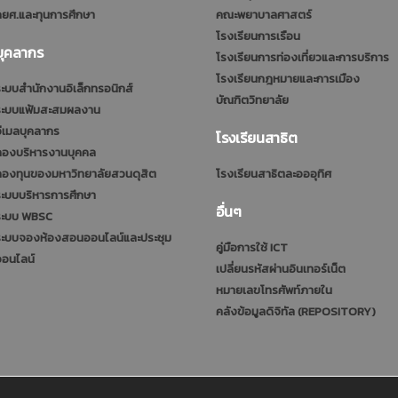
ยศ.และทุนการศึกษา
คณะพยาบาลศาสตร์
โรงเรียนการเรือน
บุคลากร
โรงเรียนการท่องเที่ยวและการบริการ
โรงเรียนกฎหมายและการเมือง
ะบบสำนักงานอิเล็กทรอนิกส์
บัณฑิตวิทยาลัย
ระบบแฟ้มสะสมผลงาน
ีเมลบุคลากร
โรงเรียนสาธิต
กองบริหารงานบุคคล
กองทุนของมหาวิทยาลัยสวนดุสิต
โรงเรียนสาธิตละอออุทิศ
ะบบบริหารการศึกษา
อื่นๆ
ระบบ WBSC
ระบบจองห้องสอนออนไลน์และประชุม
คู่มือการใช้ ICT
ออนไลน์
เปลี่ยนรหัสผ่านอินเทอร์เน็ต
หมายเลขโทรศัพท์ภายใน
คลังข้อมูลดิจิทัล (REPOSITORY)