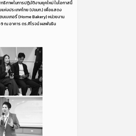
ิทธิภาพในการปฏิบัติงานยุคใหม่ ในโอกาสนี้
ัยแห่งประเทศไทย (ปขมท.) เพื่อแสดง
 โฮมเบเกอรี่ (Home Bakery) หน่วยงาน
69 ณ อาคาร ดร.ศิโรจน์ ผลพันธิน