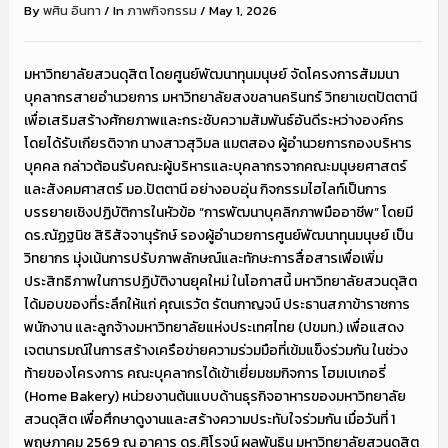
By
พศิน อินทา
/
In
ภาพกิจกรรม
/
May 1, 2026
มหาวิทยาลัยสวนดุสิต โดยศูนย์พัฒนาทุนมนุษย์ จัดโครงการสัมมนา
บุคลากรสายอำนวยการ มหาวิทยาลัยสงขลานครินทร์ วิทยาเขตปัตตานี
เพื่อเสริมสร้างศักยภาพและกระชับความสัมพันธ์อันดีระหว่างองค์กร
โดยได้รับเกียรติจาก นางสาวสุวิมล แมตสอง ผู้อำนวยการกองบริหาร
บุคคล กล่าวต้อนรับคณะผู้บริหารและบุคลากรจากคณะมนุษยศาสตร์
และสังคมศาสตร์ มอ.ปัตตานี อย่างอบอุ่น กิจกรรมไฮไลท์เป็นการ
บรรยายเชิงปฏิบัติการในหัวข้อ “การพัฒนาบุคลิกภาพมืออาชีพ” โดยมี
ดร.ณัฏฐนิช สิริสัจจานุรักษ์ รองผู้อำนวยการศูนย์พัฒนาทุนมนุษย์ เป็น
วิทยากร มุ่งเน้นการปรับภาพลักษณ์และทักษะการสื่อสารเพื่อเพิ่ม
ประสิทธิภาพในการปฏิบัติงานยุคใหม่ ในโอกาสนี้ มหาวิทยาลัยสวนดุสิต
ได้มอบของที่ระลึกให้แก่ คุณเรวัต รัตนกาญจน์ ประธานสภาข้าราชการ
พนักงาน และลูกจ้างมหาวิทยาลัยแห่งประเทศไทย (ปขมท.) เพื่อแสดง
เจตนารมณ์ในการสร้างเครือข่ายความร่วมมือที่เข้มแข็งร่วมกัน ในช่วง
ท้ายของโครงการ คณะบุคลากรได้เข้าเยี่ยมชมกิจการ โฮมเบเกอรี่
(Home Bakery) หน่วยงานต้นแบบด้านธุรกิจอาหารของมหาวิทยาลัย
สวนดุสิต เพื่อศึกษาดูงานและสร้างความประทับใจร่วมกัน เมื่อวันที่ 1
พฤษภาคม 2569 ณ อาคาร ดร.ศิโรจน์ ผลพันธิน มหาวิทยาลัยสวนดุสิต