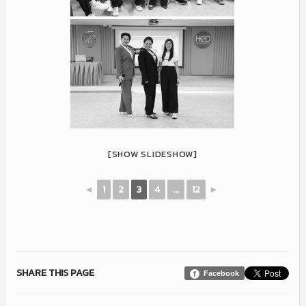
[SHOW SLIDESHOW]
◄
1
2
3
4
...
12
►
SHARE THIS PAGE
Facebook