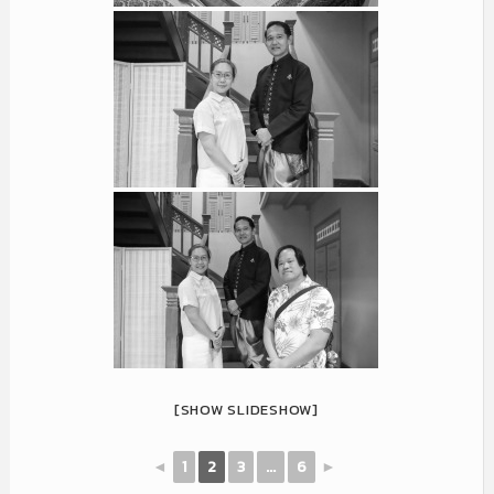
[SHOW SLIDESHOW]
◄
1
2
3
...
6
►