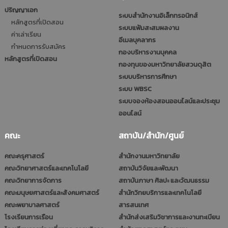
ปริญญาเอก
ระบบสำนักงานอิเล็กทรอนิกส์
หลักสูตรที่เปิดสอน
ระบบแฟ้มสะสมผลงาน
ค่าเล่าเรียน
อีเมลบุคลากร
กำหนดการรับสมัคร
กองบริหารงานบุคคล
หลักสูตรที่เปิดสอน
กองทุนของมหาวิทยาลัยสวนดุสิต
ระบบบริหารการศึกษา
ระบบ WBSC
ระบบจองห้องสอนออนไลน์และประชุม
ออนไลน์
คณะ
สถาบัน/สำนัก/ศูนย์
คณะครุศาสตร์
สำนักงานมหาวิทยาลัย
คณะวิทยาศาสตร์และเทคโนโลยี
สถาบันวิจัยและพัฒนา
คณะวิทยาการจัดการ
สถาบันภาษา ศิลปะ และวัฒนธรรม
คณะมนุษยศาสตร์และสังคมศาสตร์
สำนักวิทยบริการและเทคโนโลยี
คณะพยาบาลศาสตร์
สารสนเทศ
โรงเรียนการเรือน
สำนักส่งเสริมวิชาการและงานทะเบียน