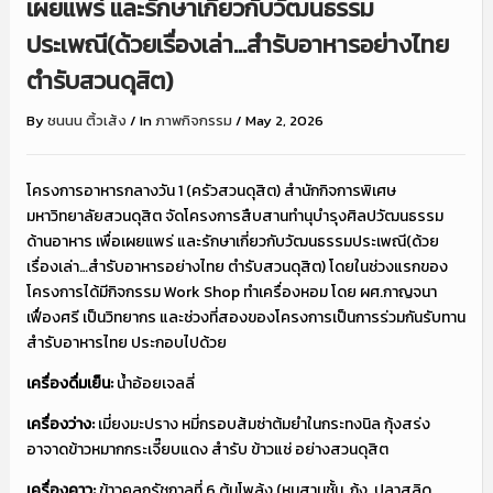
เผยแพร่ และรักษาเกี่ยวกับวัฒนธรรม
ประเพณี(ด้วยเรื่องเล่า…สำรับอาหารอย่างไทย
ตำรับสวนดุสิต)
By
ชนนน ติ้วเส้ง
/
In
ภาพกิจกรรม
/
May 2, 2026
โครงการอาหารกลางวัน 1 (ครัวสวนดุสิต) สำนักกิจการพิเศษ
มหาวิทยาลัยสวนดุสิต จัดโครงการสืบสานทำนุบำรุงศิลปวัฒนธรรม
ด้านอาหาร เพื่อเผยแพร่ และรักษาเกี่ยวกับวัฒนธรรมประเพณี(ด้วย
เรื่องเล่า…สำรับอาหารอย่างไทย ตำรับสวนดุสิต) โดยในช่วงแรกของ
โครงการได้มีกิจกรรม Work Shop ทำเครื่องหอม โดย ผศ.กาญจนา
เฟื่องศรี เป็นวิทยากร และช่วงที่สองของโครงการเป็นการร่วมกันรับทาน
สำรับอาหารไทย ประกอบไปด้วย
เครื่องดื่มเย็น:
น้ำอ้อยเจลลี่
เครื่องว่าง:
เมี่ยงมะปราง หมี่กรอบส้มซ่าต้มยำในกระทงนิล กุ้งสร่ง
อาจาดข้าวหมากกระเจี๊ยบแดง สำรับ ข้าวแช่ อย่างสวนดุสิต
เครื่องคาว:
ข้าวคลุกรัชกาลที่ 6 ต้มโพล้ง (หมูสามชั้น ,กุ้ง ,ปลาสลิด