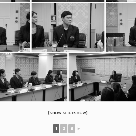
[SHOW SLIDESHOW]
1
2
3
►