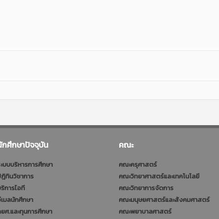
นักศึกษาปัจจุบัน
คณะ
ะบบบริหารการศึกษา
คณะครุศาสตร์
ฎิทินวิชาการ
คณะวิทยาศาสตร์และเทคโนโลยี
ริการไอที
คณะวิทยาการจัดการ
ีเมลนักศึกษา
คณะมนุษยศาสตร์และสังคมศาสตร์
ยศ.และทุนการศึกษา
คณะพยาบาลศาสตร์