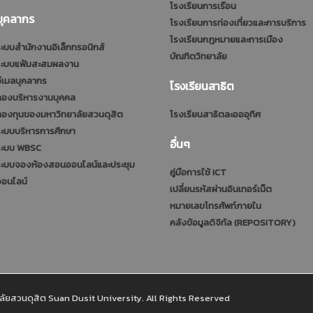
โรงเรียนการเรือน
บุคลากร
โรงเรียนการท่องเที่ยวและการบริการ
โรงเรียนกฎหมายและการเมือง
ะบบสำนักงานอิเล็กทรอนิกส์
บัณฑิตวิทยาลัย
ระบบแฟ้มสะสมผลงาน
ีเมลบุคลากร
โรงเรียนสาธิต
กองบริหารงานบุคคล
กองทุนของมหาวิทยาลัยสวนดุสิต
โรงเรียนสาธิตละอออุทิศ
ะบบบริหารการศึกษา
อื่นๆ
ระบบ WBSC
ระบบจองห้องสอนออนไลน์และประชุม
คู่มือการใช้ ICT
ออนไลน์
เปลี่ยนรหัสผ่านอินเทอร์เน็ต
หมายเลขโทรศัพท์ภายใน
คลังข้อมูลดิจิทัล (REPOSITORY)
ัยสวนดุสิต Suan Dusit University. All Rights Reserved