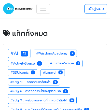
เข้าสู่ระบบ
แท็กทั้งหมด
#AI
#WisdomAcademy
15
5
#ActivitySpace
#CultureScape
1
2
#SDUIconic
#Laravel
1
1
#sdg 10 : ลดความเหลื่อมล้ำ
0
#sdg 6 : การจัดการน้ำและสุขาภิบาล
0
#sdg 7 : พลังงานสะอาดที่ทุกคนเข้าถึงได้
0
#sdg 8 : การจ้างงานที่ดีและการเติบโตทางเศรษฐกิจ
0