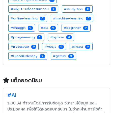
#sdg 1 : ขจัดความยากจน
#study-tips
0
0
#online-learning
#machine-learning
0
0
#chatgpt
#ai2
#beginner
0
0
0
#programming
#python
0
0
#Bootstrap
#Vue.js
#React
0
0
0
#GlacalOdessey
#gemini
0
0
แท็กยอดนิยม
#AI
ระบบ AI ทำงานโดยการรับข้อมูล วิเคราะห์ข้อมูล และ
ประมวลผล เพื่อให้ได้ผลตอบกลับมา ไม่ว่าจะผ่านการใช้คำ