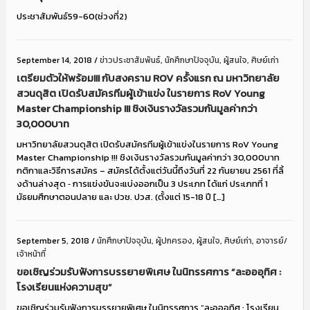
ประชาสัมพันธ์59-60(ช่วงที่2)
September 14, 2018
/
ข่าวประชาสัมพันธ์
,
นักศึกษาปัจจุบัน
,
ผู้สนใจ
,
ศิษย์เก่า
เตรียมตัวให้พร้อม!!! กับสงคราม ROV ครั้งแรก ณ มหาวิทยาลัย
สวนดุสิต เปิดรับสมัครทีมผู้เข้าแข่ง ในรายการ RoV Young
Master Championship !!! ชิงเงินรางวัลรวมกันมูลค่ากว่า
30,000บาท
มหาวิทยาลัยสวนดุสิต เปิดรับสมัครทีมผู้เข้าแข่งในรายการ RoV Young
Master Championship !!! ชิงเงินรางวัลรวมกันมูลค่ากว่า 30,000บาท
กติกาและวิธีการสมัคร – สมัครได้ตั้งแต่วันนี้ถึงวันที่ 22 กันยายน 2561 ที่ลิ้
งด้านล่างสุด ⁃ การแข่งขันจะแบ่งออกเป็น 3 ประเภท ได้แก่ ประเภทที่ 1
มัธยมศึกษาตอนปลาย และ ปวช. ปวส. (ตั้งแต่ 15-18 ปี […]
September 5, 2018
/
นักศึกษาปัจจุบัน
,
ผู้ปกครอง
,
ผู้สนใจ
,
ศิษย์เก่า
,
อาจารย์/
เจ้าหน้าที่
ขอเชิญร่วมรับฟังการบรรยายพิเศษ ในนิทรรศการ “ละอออุทิศ :
โรงเรียนแห่งความสุข”
ขอเชิญร่วมรับฟังการบรรยายพิเศษ ในนิทรรศการ “ละอออุทิศ : โรงเรียน