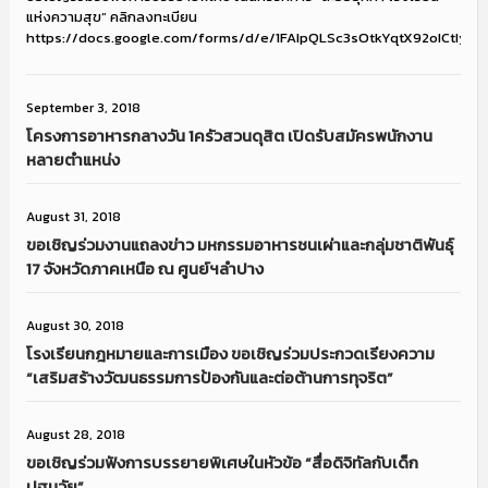
แห่งความสุข” คลิกลงทะเบียน
https://docs.google.com/forms/d/e/1FAIpQLSc3sOtkYqtX92oICtI
September 3, 2018
โครงการอาหารกลางวัน 1ครัวสวนดุสิต เปิดรับสมัครพนักงาน
หลายตำแหน่ง
August 31, 2018
ขอเชิญร่วมงานแถลงข่าว มหกรรมอาหารชนเผ่าและกลุ่มชาติพันธุ์
17 จังหวัดภาคเหนือ ณ ศูนย์ฯลำปาง
August 30, 2018
โรงเรียนกฎหมายและการเมือง ขอเชิญร่วมประกวดเรียงความ
“เสริมสร้างวัฒนธรรมการป้องกันและต่อต้านการทุจริต”
August 28, 2018
ขอเชิญร่วมฟังการบรรยายพิเศษในหัวข้อ “สื่อดิจิทัลกับเด็ก
ปฐมวัย”