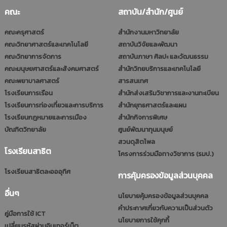
คณะ
สถาบัน/สำนัก/ศูนย์
คณะครุศาสตร์
สำนักงานมหาวิทยาลัย
คณะวิทยาศาสตร์และเทคโนโลยี
สถาบันวิจัยและพัฒนา
คณะวิทยาการจัดการ
สถาบันภาษา ศิลปะ และวัฒนธรรม
คณะมนุษยศาสตร์และสังคมศาสตร์
สำนักวิทยบริการและเทคโนโลยี
คณะพยาบาลศาสตร์
สารสนเทศ
โรงเรียนการเรือน
สำนักส่งเสริมวิชาการและงานทะเบียน
โรงเรียนการท่องเที่ยวและการบริการ
สำนักยุทธศาสตร์และแผน
โรงเรียนกฎหมายและการเมือง
สำนักกิจการพิเศษ
บัณฑิตวิทยาลัย
ศูนย์พัฒนาทุนมนุษย์
สวนดุสิตโพล
โรงเรียนสาธิต
โครงการร่วมมือทางวิชาการ (รมป.)
โรงเรียนสาธิตละอออุทิศ
การคุ้มครองข้อมูลส่วนบุคคล
อื่นๆ
นโยบายคุ้มครองข้อมูลส่วนบุคคล
คำประกาศเกี่ยวกับความเป็นส่วนตัว
คู่มือการใช้ ICT
นโยบายการใช้คุกกี้
เปลี่ยนรหัสผ่านอินเทอร์เน็ต