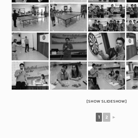
[SHOW SLIDESHOW]
1
2
►