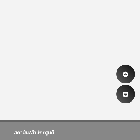
สถาบัน/สำนัก/ศูนย์