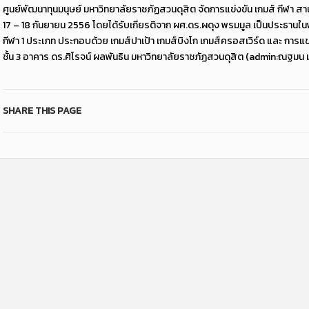
ศูนย์พัฒนาทุนมนุษย์ มหาวิทยาลัยราชภัฏสวนดุสิต จัดการแข่งขัน เกมส์ กีฬา สานสัมพั
17 – 18 กันยายน 2556 โดยได้รับเกียรติจาก ผศ.ดร.ผดุง พรมมูล เป็นประธานในพิ
กีฬา 1 ประเภท ประกอบด้วย เกมส์ปาเป้า เกมส์บิงโก เกมส์ครอสเวิร์ด และ การแข
ชั้น 3 อาคาร ดร.ศิโรจน์ ผลพันธิน มหาวิทยาลัยราชภัฏสวนดุสิต (admin:ณฐมน มา
SHARE THIS PAGE