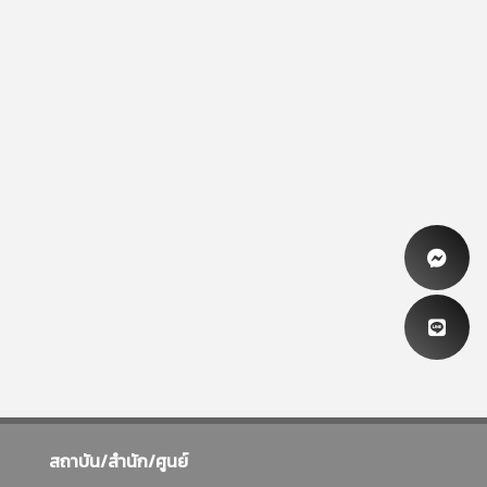
สถาบัน/สำนัก/ศูนย์