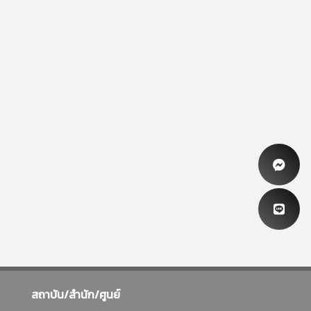
สถาบัน/สำนัก/ศูนย์