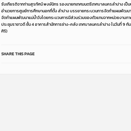
รับเกียรติจากท่านสุรทัศน์ พงษ์นิกร รองนายกเทศมนตรีเทศบาลนครลำปาง เป็นปร
อำนวยการศูนย์การศึกษานอกที่ตั้ง ลำปาง บรรยายกระบวนการจัดทำแผนพัฒนา และ
จัดทำแผนพัฒนาแม่น้ำวังโดยกระบวนการมีส่วนร่วมของตัวแทนจากหน่วยงานภาครั
ประชุมราชาวดี ชั้น 4 อาคารสำนักการช่าง-คลัง เทศบาลนครลำปาง ในวันที่ 9 
ศิริ)
SHARE THIS PAGE