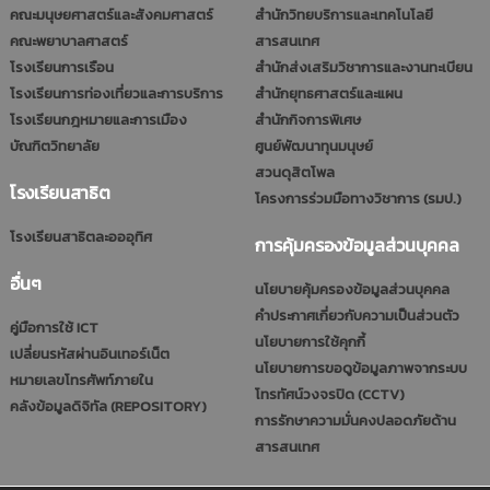
คณะมนุษยศาสตร์และสังคมศาสตร์
สำนักวิทยบริการและเทคโนโลยี
คณะพยาบาลศาสตร์
สารสนเทศ
โรงเรียนการเรือน
สำนักส่งเสริมวิชาการและงานทะเบียน
โรงเรียนการท่องเที่ยวและการบริการ
สำนักยุทธศาสตร์และแผน
โรงเรียนกฎหมายและการเมือง
สำนักกิจการพิเศษ
บัณฑิตวิทยาลัย
ศูนย์พัฒนาทุนมนุษย์
สวนดุสิตโพล
โรงเรียนสาธิต
โครงการร่วมมือทางวิชาการ (รมป.)
โรงเรียนสาธิตละอออุทิศ
การคุ้มครองข้อมูลส่วนบุคคล
อื่นๆ
นโยบายคุ้มครองข้อมูลส่วนบุคคล
คำประกาศเกี่ยวกับความเป็นส่วนตัว
คู่มือการใช้ ICT
นโยบายการใช้คุกกี้
เปลี่ยนรหัสผ่านอินเทอร์เน็ต
นโยบายการขอดูข้อมูลภาพจากระบบ
หมายเลขโทรศัพท์ภายใน
โทรทัศน์วงจรปิด (CCTV)
คลังข้อมูลดิจิทัล (REPOSITORY)
การรักษาความมั่นคงปลอดภัยด้าน
สารสนเทศ