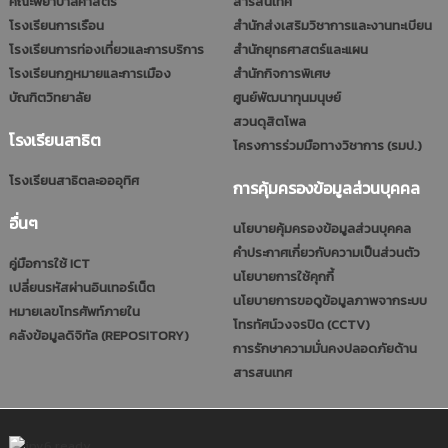
คณะพยาบาลศาสตร์
สารสนเทศ
โรงเรียนการเรือน
สำนักส่งเสริมวิชาการและงานทะเบียน
โรงเรียนการท่องเที่ยวและการบริการ
สำนักยุทธศาสตร์และแผน
โรงเรียนกฎหมายและการเมือง
สำนักกิจการพิเศษ
บัณฑิตวิทยาลัย
ศูนย์พัฒนาทุนมนุษย์
สวนดุสิตโพล
โรงเรียนสาธิต
โครงการร่วมมือทางวิชาการ (รมป.)
โรงเรียนสาธิตละอออุทิศ
การคุ้มครองข้อมูลส่วนบุคคล
อื่นๆ
นโยบายคุ้มครองข้อมูลส่วนบุคคล
คำประกาศเกี่ยวกับความเป็นส่วนตัว
คู่มือการใช้ ICT
นโยบายการใช้คุกกี้
เปลี่ยนรหัสผ่านอินเทอร์เน็ต
นโยบายการขอดูข้อมูลภาพจากระบบ
หมายเลขโทรศัพท์ภายใน
โทรทัศน์วงจรปิด (CCTV)
คลังข้อมูลดิจิทัล (REPOSITORY)
การรักษาความมั่นคงปลอดภัยด้าน
สารสนเทศ