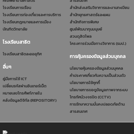
คณะพยาบาลศาสตร์
สารสนเทศ
โรงเรียนการเรือน
สำนักส่งเสริมวิชาการและงานทะเบียน
โรงเรียนการท่องเที่ยวและการบริการ
สำนักยุทธศาสตร์และแผน
โรงเรียนกฎหมายและการเมือง
สำนักกิจการพิเศษ
บัณฑิตวิทยาลัย
ศูนย์พัฒนาทุนมนุษย์
สวนดุสิตโพล
โรงเรียนสาธิต
โครงการร่วมมือทางวิชาการ (รมป.)
โรงเรียนสาธิตละอออุทิศ
การคุ้มครองข้อมูลส่วนบุคคล
อื่นๆ
นโยบายคุ้มครองข้อมูลส่วนบุคคล
คำประกาศเกี่ยวกับความเป็นส่วนตัว
คู่มือการใช้ ICT
นโยบายการใช้คุกกี้
เปลี่ยนรหัสผ่านอินเทอร์เน็ต
นโยบายการขอดูข้อมูลภาพจากระบบ
หมายเลขโทรศัพท์ภายใน
โทรทัศน์วงจรปิด (CCTV)
คลังข้อมูลดิจิทัล (REPOSITORY)
การรักษาความมั่นคงปลอดภัยด้าน
สารสนเทศ