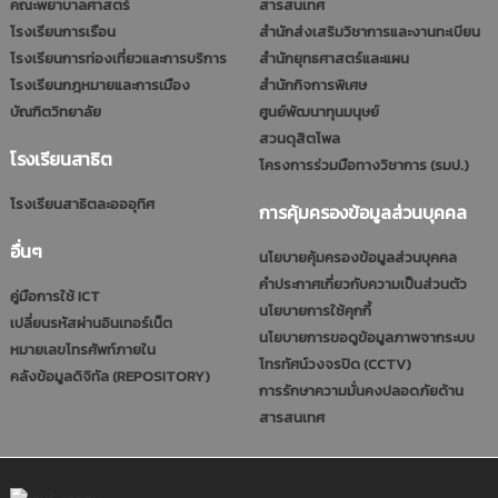
คณะพยาบาลศาสตร์
สารสนเทศ
โรงเรียนการเรือน
สำนักส่งเสริมวิชาการและงานทะเบียน
โรงเรียนการท่องเที่ยวและการบริการ
สำนักยุทธศาสตร์และแผน
โรงเรียนกฎหมายและการเมือง
สำนักกิจการพิเศษ
บัณฑิตวิทยาลัย
ศูนย์พัฒนาทุนมนุษย์
สวนดุสิตโพล
โรงเรียนสาธิต
โครงการร่วมมือทางวิชาการ (รมป.)
โรงเรียนสาธิตละอออุทิศ
การคุ้มครองข้อมูลส่วนบุคคล
อื่นๆ
นโยบายคุ้มครองข้อมูลส่วนบุคคล
คำประกาศเกี่ยวกับความเป็นส่วนตัว
คู่มือการใช้ ICT
นโยบายการใช้คุกกี้
เปลี่ยนรหัสผ่านอินเทอร์เน็ต
นโยบายการขอดูข้อมูลภาพจากระบบ
หมายเลขโทรศัพท์ภายใน
โทรทัศน์วงจรปิด (CCTV)
คลังข้อมูลดิจิทัล (REPOSITORY)
การรักษาความมั่นคงปลอดภัยด้าน
สารสนเทศ