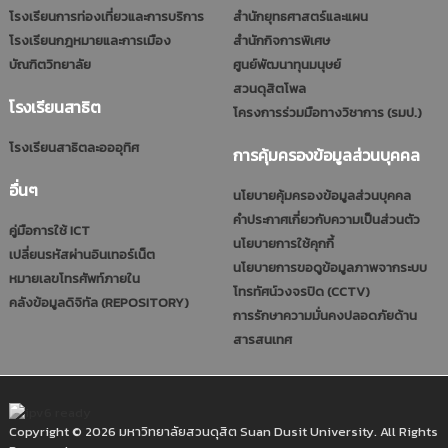
โรงเรียนการท่องเที่ยวและการบริการ
สำนักยุทธศาสตร์และแผน
โรงเรียนกฎหมายและการเมือง
สำนักกิจการพิเศษ
บัณฑิตวิทยาลัย
ศูนย์พัฒนาทุนมนุษย์
สวนดุสิตโพล
โรงเรียนสาธิต
โครงการร่วมมือทางวิชาการ (รมป.)
โรงเรียนสาธิตละอออุทิศ
การคุ้มครองข้อมูลส่วนบุคคล
อื่นๆ
นโยบายคุ้มครองข้อมูลส่วนบุคคล
คำประกาศเกี่ยวกับความเป็นส่วนตัว
คู่มือการใช้ ICT
นโยบายการใช้คุกกี้
เปลี่ยนรหัสผ่านอินเทอร์เน็ต
นโยบายการขอดูข้อมูลภาพจากระบบ
หมายเลขโทรศัพท์ภายใน
โทรทัศน์วงจรปิด (CCTV)
คลังข้อมูลดิจิทัล (REPOSITORY)
การรักษาความมั่นคงปลอดภัยด้าน
สารสนเทศ
Copyright © 2026 มหาวิทยาลัยสวนดุสิต Suan Dusit University. All Rights