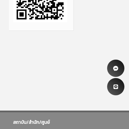
สถาบัน/สำนัก/ศูนย์