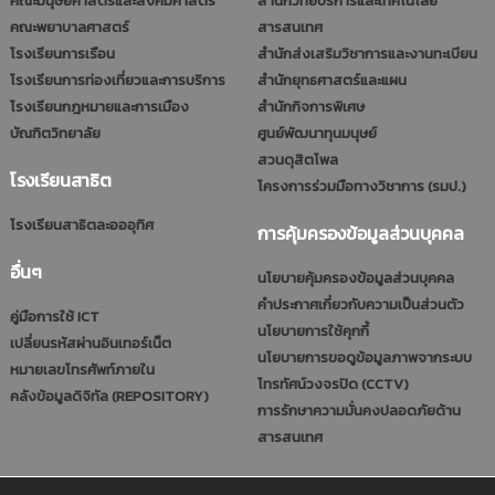
คณะมนุษยศาสตร์และสังคมศาสตร์
สำนักวิทยบริการและเทคโนโลยี
คณะพยาบาลศาสตร์
สารสนเทศ
โรงเรียนการเรือน
สำนักส่งเสริมวิชาการและงานทะเบียน
โรงเรียนการท่องเที่ยวและการบริการ
สำนักยุทธศาสตร์และแผน
โรงเรียนกฎหมายและการเมือง
สำนักกิจการพิเศษ
บัณฑิตวิทยาลัย
ศูนย์พัฒนาทุนมนุษย์
สวนดุสิตโพล
โรงเรียนสาธิต
โครงการร่วมมือทางวิชาการ (รมป.)
โรงเรียนสาธิตละอออุทิศ
การคุ้มครองข้อมูลส่วนบุคคล
อื่นๆ
นโยบายคุ้มครองข้อมูลส่วนบุคคล
คำประกาศเกี่ยวกับความเป็นส่วนตัว
คู่มือการใช้ ICT
นโยบายการใช้คุกกี้
เปลี่ยนรหัสผ่านอินเทอร์เน็ต
นโยบายการขอดูข้อมูลภาพจากระบบ
หมายเลขโทรศัพท์ภายใน
โทรทัศน์วงจรปิด (CCTV)
คลังข้อมูลดิจิทัล (REPOSITORY)
การรักษาความมั่นคงปลอดภัยด้าน
สารสนเทศ