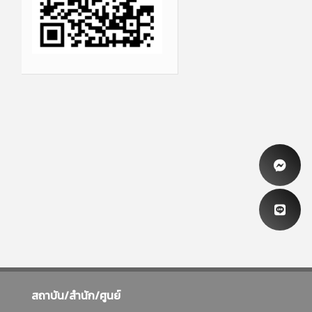
สถาบัน/สำนัก/ศูนย์