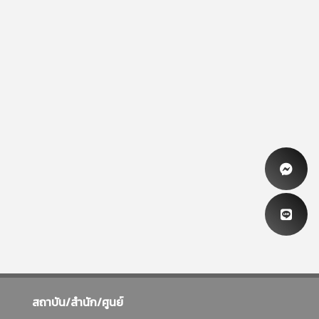
สถาบัน/สำนัก/ศูนย์