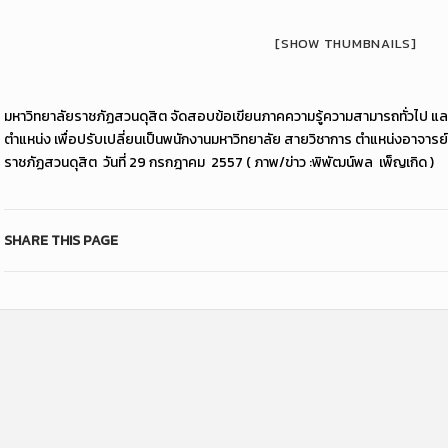
[SHOW THUMBNAILS]
มหาวิทยาลัยราชภัฏสวนดุสิต จัดสอบข้อเขียนภาคความรู้ความสามารถทั่วไป และ
ตำแหน่ง เพื่อปรับเปลี่ยนเป็นพนักงานมหาวิทยาลัย สายวิชาการ ตำแหน่งอาจารย์
ราชภัฏสวนดุสิต วันที่ 29 กรกฎาคม 2557 ( ภาพ/ข่าว :พิพัฒน์พล เพ็ญเกิด )
SHARE THIS PAGE