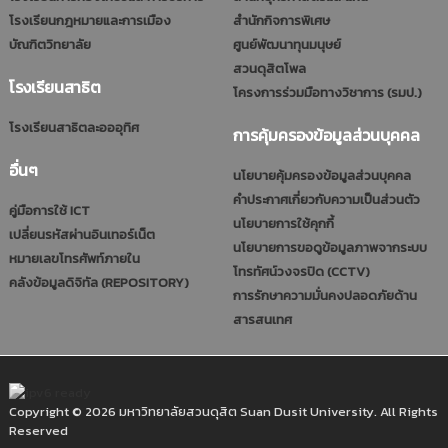
โรงเรียนกฎหมายและการเมือง
สำนักกิจการพิเศษ
บัณฑิตวิทยาลัย
ศูนย์พัฒนาทุนมนุษย์
สวนดุสิตโพล
โรงเรียนสาธิต
โครงการร่วมมือทางวิชาการ (รมป.)
โรงเรียนสาธิตละอออุทิศ
การคุ้มครองข้อมูลส่วนบุคคล
อื่นๆ
นโยบายคุ้มครองข้อมูลส่วนบุคคล
คำประกาศเกี่ยวกับความเป็นส่วนตัว
คู่มือการใช้ ICT
นโยบายการใช้คุกกี้
เปลี่ยนรหัสผ่านอินเทอร์เน็ต
นโยบายการขอดูข้อมูลภาพจากระบบ
หมายเลขโทรศัพท์ภายใน
โทรทัศน์วงจรปิด (CCTV)
คลังข้อมูลดิจิทัล (REPOSITORY)
การรักษาความมั่นคงปลอดภัยด้าน
สารสนเทศ
Copyright © 2026 มหาวิทยาลัยสวนดุสิต Suan Dusit University. All Rights
Reserved