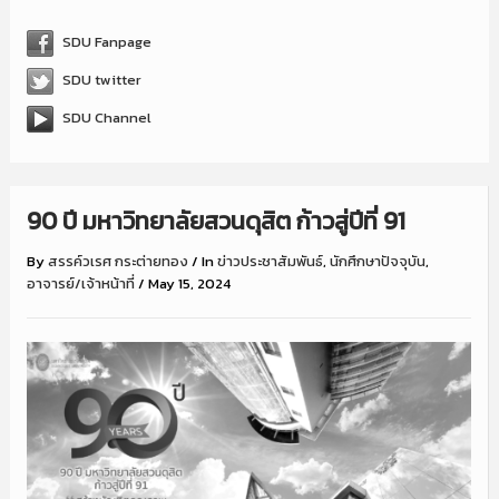
SDU Fanpage
SDU twitter
SDU Channel
90 ปี มหาวิทยาลัยสวนดุสิต ก้าวสู่ปีที่ 91
By
สรรค์วเรศ กระต่ายทอง
/
In
ข่าวประชาสัมพันธ์
,
นักศึกษาปัจจุบัน
,
อาจารย์/เจ้าหน้าที่
/
May 15, 2024