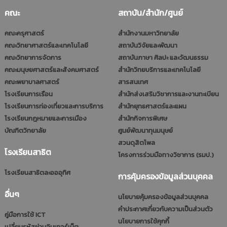
คณะ
สถาบัน/สำนัก/ศูนย์
คณะครุศาสตร์
สำนักงานมหาวิทยาลัย
คณะวิทยาศาสตร์และเทคโนโลยี
สถาบันวิจัยและพัฒนา
คณะวิทยาการจัดการ
สถาบันภาษา ศิลปะ และวัฒนธรรม
คณะมนุษยศาสตร์และสังคมศาสตร์
สำนักวิทยบริการและเทคโนโลยี
คณะพยาบาลศาสตร์
สารสนเทศ
โรงเรียนการเรือน
สำนักส่งเสริมวิชาการและงานทะเบียน
โรงเรียนการท่องเที่ยวและการบริการ
สำนักยุทธศาสตร์และแผน
โรงเรียนกฎหมายและการเมือง
สำนักกิจการพิเศษ
บัณฑิตวิทยาลัย
ศูนย์พัฒนาทุนมนุษย์
สวนดุสิตโพล
โรงเรียนสาธิต
โครงการร่วมมือทางวิชาการ (รมป.)
โรงเรียนสาธิตละอออุทิศ
การคุ้มครองข้อมูลส่วนบุคคล
อื่นๆ
นโยบายคุ้มครองข้อมูลส่วนบุคคล
คำประกาศเกี่ยวกับความเป็นส่วนตัว
คู่มือการใช้ ICT
นโยบายการใช้คุกกี้
เปลี่ยนรหัสผ่านอินเทอร์เน็ต