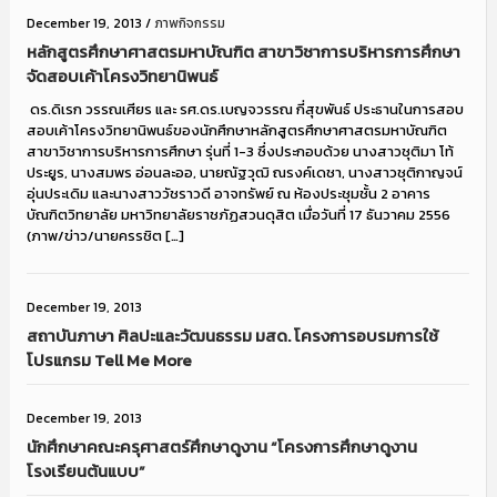
December 19, 2013
/
ภาพกิจกรรม
หลักสูตรศึกษาศาสตรมหาบัณฑิต สาขาวิชาการบริหารการศึกษา
จัดสอบเค้าโครงวิทยานิพนธ์
ดร.ดิเรก วรรณเศียร และ รศ.ดร.เบญจวรรณ กี่สุขพันธ์ ประธานในการสอบ
สอบเค้าโครงวิทยานิพนธ์ของนักศึกษาหลักสูตรศึกษาศาสตรมหาบัณฑิต
สาขาวิชาการบริหารการศึกษา รุ่นที่ 1-3 ซึ่งประกอบด้วย นางสาวชุติมา โท้
ประยูร, นางสมพร อ่อนละออ, นายณัฐวุฒิ ณรงค์เดชา, นางสาวชุติกาญจน์
อุ่นประเดิม และนางสาววัชราวดี อาจทรัพย์ ณ ห้องประชุมชั้น 2 อาคาร
บัณฑิตวิทยาลัย มหาวิทยาลัยราชภัฏสวนดุสิต เมื่อวันที่ 17 ธันวาคม 2556
(ภาพ/ข่าว/นายครรชิต […]
December 19, 2013
สถาบันภาษา ศิลปะและวัฒนธรรม มสด. โครงการอบรมการใช้
โปรแกรม Tell Me More
December 19, 2013
นักศึกษาคณะครุศาสตร์ศึกษาดูงาน “โครงการศึกษาดูงาน
โรงเรียนต้นแบบ”