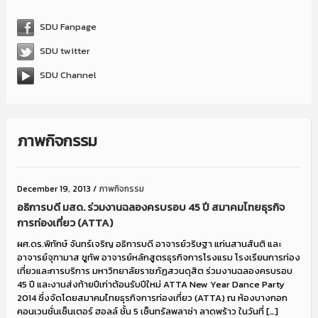
SDU Fanpage
SDU twitter
SDU Channel
ภาพกิจกรรม
December 19, 2013
/
ภาพกิจกรรม
อธิการบดี มสด. ร่วมงานฉลองครบรอบ 45 ปี สมาคมไทยธุรกิจ
การท่องเที่ยว (ATTA)
ผศ.ดร.พิทักษ์ จันทร์เจริญ อธิการบดี อาจารย์วริษฐา แก่นสานสันติ และ
อาจารย์จุฑามาส ชูทัพ อาจารย์หลักสูตรธุรกิจการโรงแรม โรงเรียนการท่อง
เที่ยวและการบริการ มหาวิทยาลัยราชภัฏสวนดุสิต ร่วมงานฉลองครบรอบ
45 ปี และงานส่งท้ายปีเก่าต้อนรับปีใหม่ ATTA New Year Dance Party
2014 ซึ่งจัดโดยสมาคมไทยธุรกิจการท่องเที่ยว (ATTA) ณ ห้องบางกอก
คอนเวนชั่นเซ็นเตอร์ ฮอลล์ ชั้น 5 เซ็นทรัลพลาซ่า ลาดพร้าว ในวันที่ […]