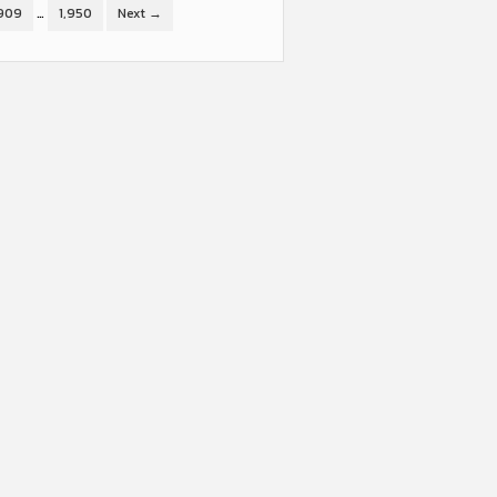
,909
…
1,950
Next →