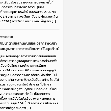
ะ เรื่อง รับรองรายงานการประชุม ครั้งที่
บัติการด้านการจัดการความรู้ของ
ชภัฏสวนดุสิต ประจำปีงบประมาณ 2556 ฯลฯ
208/1 อาคาร 1 มหาวิทยาลัยราชภัฏสวนดุสิต
ม 2556 ( ภาพ/ข่าว พิพัฒน์พล เพ็ญเกิด […]
าพกิจกรรม
พัฒนาตามหลักเกณฑ์และวิธีการพัฒนา
และบุคลากรทางการศึกษาฯ (วันสุดท้าย)
นุษย์ จัดหลักสูตรการพัฒนาตามหลักเกณฑ์
าข้าราชการครูและบุคลากรทางการศึกษาเพื่อ
อเลื่อนเป็นวิทยฐานะชำนาญการพิเศษ
ตรา 54 และมาตรา 80 แห่งพระราชบัญญัติ
รครูและบุคลากรทางการศึกษาเพื่อเยียวให้มี
ิทยฐานะชำนาญการพิเศษเป็นวันสุดท้าย โดยได้
ศ.ดร.สุขุม เฉลยทรัพย์ ประธาน ที่ปรึกษา
ิทยาลัยราชภัฏสวนดุสิตให้ข้อคิด ตอบคำถาม
และ ผศ.ดร.วรรณวิภา จัตุชัย เป็นวิทยากร
รื่อง การวิจัยในชั้นเรียน (workshop)การ
 ณ ห้องประชุม 301 ชั้น 3 อาคาร ดร.ศิโรจน์ ผล
าลัยราชภัฏสวนดุสิต […]