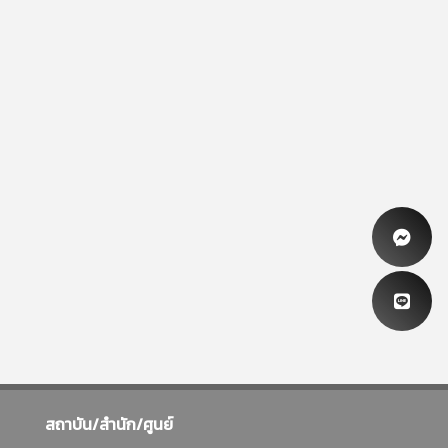
สถาบัน/สำนัก/ศูนย์