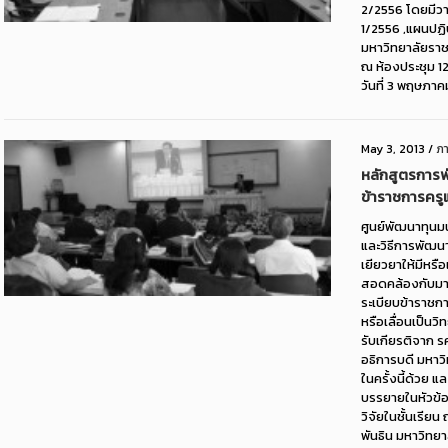
2/2556 โดยมีวาร
1/2556 ,แผนปฏิ
มหาวิทยาลัยรา
ณ ห้องประชุม 1
วันที่ 3 พฤษภาค
May 3, 2013
/
ภ
หลักสูตรการ
ข้าราชการครู
ศูนย์พัฒนาทุนม
และวิธีการพัฒน
เยียวยาให้มีหรื
สอดคล้องกับมา
ระเบียบข้าราชกา
หรือเลื่อนเป็นว
รับเกียรติจาก ร
อธิการบดี มหาว
ในครั้งนี้ด้วย 
บรรยายในหัวข้อเ
วิจัยในชั้นเรียน
พันธิน มหาวิทย