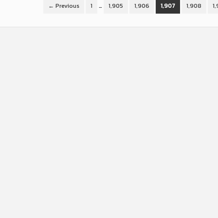
← Previous
1
…
1,905
1,906
1,907
1,908
1