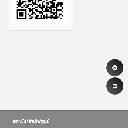
สถาบัน/สำนัก/ศูนย์