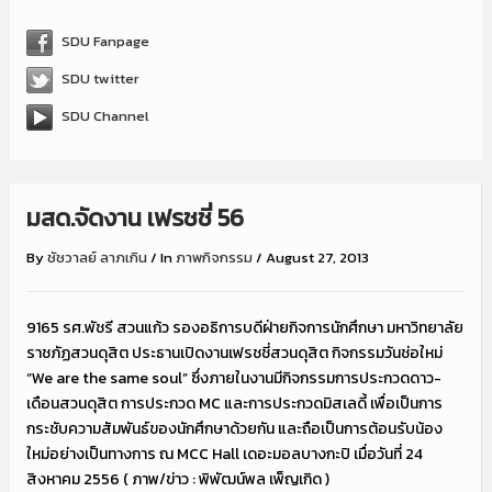
SDU Fanpage
SDU twitter
SDU Channel
มสด.จัดงาน เฟรชชี่ 56
By
ชัชวาลย์ ลาภเกิน
/
In
ภาพกิจกรรม
/
August 27, 2013
9165 รศ.พัชรี สวนแก้ว รองอธิการบดีฝ่ายกิจการนักศึกษา มหาวิทยาลัย
ราชภัฏสวนดุสิต ประธานเปิดงานเฟรชชี่สวนดุสิต กิจกรรมวันช่อใหม่
“We are the same soul” ซึ่งภายในงานมีกิจกรรมการประกวดดาว-
เดือนสวนดุสิต การประกวด MC และการประกวดมิสเลดี้ เพื่อเป็นการ
กระชับความสัมพันธ์ของนักศึกษาด้วยกัน และถือเป็นการต้อนรับน้อง
ใหม่อย่างเป็นทางการ ณ MCC Hall เดอะมอลบางกะปิ เมื่อวันที่ 24
สิงหาคม 2556 ( ภาพ/ข่าว : พิพัฒน์พล เพ็ญเกิด )