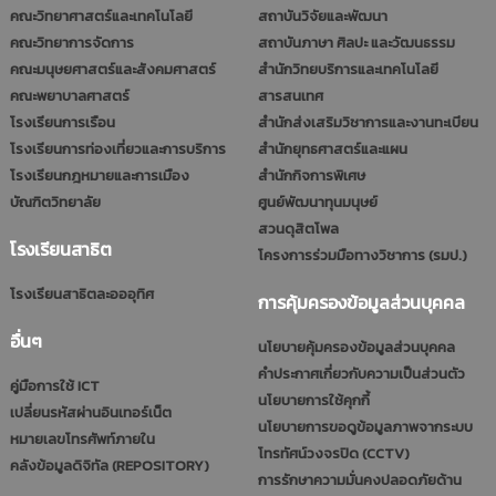
คณะวิทยาศาสตร์และเทคโนโลยี
สถาบันวิจัยและพัฒนา
คณะวิทยาการจัดการ
สถาบันภาษา ศิลปะ และวัฒนธรรม
คณะมนุษยศาสตร์และสังคมศาสตร์
สำนักวิทยบริการและเทคโนโลยี
คณะพยาบาลศาสตร์
สารสนเทศ
โรงเรียนการเรือน
สำนักส่งเสริมวิชาการและงานทะเบียน
โรงเรียนการท่องเที่ยวและการบริการ
สำนักยุทธศาสตร์และแผน
โรงเรียนกฎหมายและการเมือง
สำนักกิจการพิเศษ
บัณฑิตวิทยาลัย
ศูนย์พัฒนาทุนมนุษย์
สวนดุสิตโพล
โรงเรียนสาธิต
โครงการร่วมมือทางวิชาการ (รมป.)
โรงเรียนสาธิตละอออุทิศ
การคุ้มครองข้อมูลส่วนบุคคล
อื่นๆ
นโยบายคุ้มครองข้อมูลส่วนบุคคล
คำประกาศเกี่ยวกับความเป็นส่วนตัว
คู่มือการใช้ ICT
นโยบายการใช้คุกกี้
เปลี่ยนรหัสผ่านอินเทอร์เน็ต
นโยบายการขอดูข้อมูลภาพจากระบบ
หมายเลขโทรศัพท์ภายใน
โทรทัศน์วงจรปิด (CCTV)
คลังข้อมูลดิจิทัล (REPOSITORY)
การรักษาความมั่นคงปลอดภัยด้าน