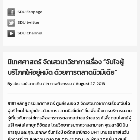
SDU Fanpage
SDU twitter
SDU Channel
นิเทศศาสตร์ จัดเสวนาวิชาการเรื่อง “จับใจผู้
บริโภคให้อยู่หมัด ด้วยการตลาดนิวมีเดีย”
By
ชัชวาลย์ ลาภเกิน
/
In
ภาพกิจกรรม
/
August 27, 2013
9181 หลักสูตรนิเทศศาสตร์ ศูนย์ระนอง 2 จัดเสวนาวิชาการเรื่อง“จับใจ
ผู้บริโภคให้อยู่หมัด…ด้วยการตลาดนิวมีเดีย” ขึ้นเพื่อเป็นการบริการความ
รู้เกี่ยวกับการใช้การสื่อสารการตลาดอย่างสร้างสรรค์เพื่อตอบโจทย์ผู้
บริโภคในโลกยุคดิจิตอล โดยวิทยากรมากความสามารถ คุณสาลินี ปัน
ยารชุน และคุณเอกภพ จันทรังษี อดีตสมาชิกวง UHT มาบรรยายในวัน
อังคารที่ 27 สิงหาคม เวลา 09.00-12.00 น. ณ ห้อง 203 ชั้น 2 ศูนย์