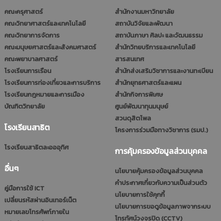
คณะครุศาสตร์
สำนักงานมหาวิทยาลัย
คณะวิทยาศาสตร์และเทคโนโลยี
สถาบันวิจัยและพัฒนา
คณะวิทยาการจัดการ
สถาบันภาษา ศิลปะ และวัฒนธรรม
คณะมนุษยศาสตร์และสังคมศาสตร์
สำนักวิทยบริการและเทคโนโลยี
คณะพยาบาลศาสตร์
สารสนเทศ
โรงเรียนการเรือน
สำนักส่งเสริมวิชาการและงานทะเบียน
โรงเรียนการท่องเที่ยวและการบริการ
สำนักยุทธศาสตร์และแผน
โรงเรียนกฎหมายและการเมือง
สำนักกิจการพิเศษ
บัณฑิตวิทยาลัย
ศูนย์พัฒนาทุนมนุษย์
สวนดุสิตโพล
โรงเรียนสาธิต
โครงการร่วมมือทางวิชาการ (รมป.)
โรงเรียนสาธิตละอออุทิศ
การคุ้มครองข้อมูลส่วนบุคคล
อื่นๆ
นโยบายคุ้มครองข้อมูลส่วนบุคคล
คำประกาศเกี่ยวกับความเป็นส่วนตัว
คู่มือการใช้ ICT
นโยบายการใช้คุกกี้
เปลี่ยนรหัสผ่านอินเทอร์เน็ต
นโยบายการขอดูข้อมูลภาพจากระบบ
หมายเลขโทรศัพท์ภายใน
โทรทัศน์วงจรปิด (CCTV)