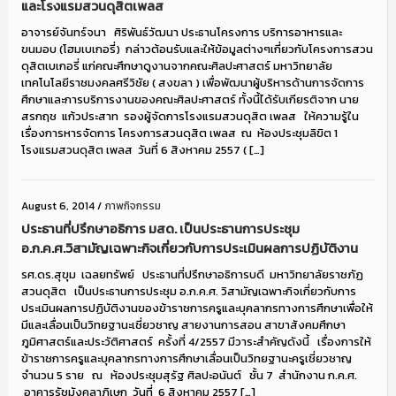
และโรงแรมสวนดุสิตเพลส
อาจารย์จันทร์จนา ศิริพันธ์วัฒนา ประธานโครงการ บริการอาหารและ
ขนมอบ (โฮมเบเกอรี่) กล่าวต้อนรับและให้ข้อมูลต่างๆเกี่ยวกับโครงการสวน
ดุสิตเบเกอรี่ แก่คณะศึกษาดูงานจากคณะศิลปะศาสตร์ มหาวิทยาลัย
เทคโนโลยีราชมงคลศรีวิชัย ( สงขลา ) เพื่อพัฒนาผู้บริหารด้านการจัดการ
ศึกษาและการบริการงานของคณะศิลปะศาสตร์ ทั้งนี้ได้รับเกียรติจาก นาย
สรกฤช แก้วประสาท รองผู้จัดการโรงแรมสวนดุสิต เพลส ให้ความรู้ใน
เรื่องการหารจัดการ โครงการสวนดุสิต เพลส ณ ห้องประชุมลิขิต 1
โรงแรมสวนดุสิต เพลส วันที่ 6 สิงหาคม 2557 ( […]
August 6, 2014
/
ภาพกิจกรรม
ประธานที่ปรึกษาอธิการ มสด. เป็นประธานการประชุม
อ.ก.ค.ศ.วิสามัญเฉพาะกิจเกี่ยวกับการประเมินผลการปฏิบัติงาน
รศ.ดร.สุขุม เฉลยทรัพย์ ประธานที่ปรึกษาอธิการบดี มหาวิทยาลัยราชภัฏ
สวนดุสิต เป็นประธานการประชุม อ.ก.ค.ศ. วิสามัญเฉพาะกิจเกี่ยวกับการ
ประเมินผลการปฏิบัติงานของข้าราชการครูและบุคลากรทางการศึกษาเพื่อให้
มีและเลื่อนเป็นวิทยฐานะเชี่ยวชาญ สายงานการสอน สาขาสังคมศึกษา
ภูมิศาสตร์และประวัติศาสตร์ ครั้งที่ 4/2557 มีวาระสำคัญดังนี้ เรื่องการให้
ข้าราชการครูและบุคลากรทางการศึกษาเลื่อนเป็นวิทยฐานะครูเชี่ยวชาญ
จำนวน 5 ราย ณ ห้องประชุมสุรัฐ ศิลปะอนันต์ ชั้น 7 สำนักงาน ก.ค.ศ.
อาคารรัชมังคลาภิเษก วันที่ 6 สิงหาคม 2557 […]