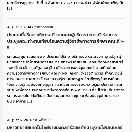
เลขาธิการคุรุสภา วันที่ 8 สิงหาคม 2557 ( ภาพ/ข่าว :พิพัฒน์พล เพ็ญเกิด
[…]
August 7, 2014
/
ภาพกิจกรรม
ประธานที่ปรึกษาอธิการบดี และคณะผู้บริการ มสด.เข้าร่วมการ
ประชุมคณะทำงานเทียบโอนความรู้วิชาชีพทางการศึกษา คณะที่ 1-
5
รศ.ดร.สุขุม เฉลยทรัพย์ ประธานที่ปรึกษาอธิการบดี ดร.สวงค์ บุญปลูก ผู้
ช่วยอธิการบดีฝ่ายวิชาการ และดร.สิทธิพร เอี่ยมเสน คณบดีคณะครุศาสตร์
มหาวิทยาลัยราชภัฏสวนดุสิต เข้าร่วมการประชุมคณะทำงานเทียบโอน
ความรู้วิชาชีพทางการศึกษา คณะที่ 1-5 ครั้งที่ 7/2557 มีวาระสำคัญดังนี้
การขอขยายเวลาการรับรองความรู้ตามมาตรฐานวิชาชีพครู โยการเทียบ
โอนความรู้ตามข้อบังคับคุรุสภา ว่าด้วยการรับรองความรู้และประสบการณ์
วิชาชีพเพื่อการประกอบวิชาชีพทาการศึกษา พ.ศ. 2550 ทั้งนี้ได้รับเกียรติจาก
รศ.ดร.อมรชัย ตันติเมธ เป็นประธานการประชุม ณ ห้องประชุมไทยาจารย์
ชั้น 3 อาคาร […]
August 6, 2014
/
ภาพกิจกรรม
มหาวิทยาลัยเทคโนโลยีราชมงคลศรีวิชัย ศึกษาดูงานโฮมเบเกอรี่