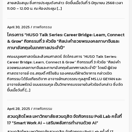
สายสนับสนุน ซึ่งการประชุมดังกล่าว จัดขึ้นเมื่อวันที่ 5 มิถุนายน 2568 เวลา
11.00 – 12.00 น. ณ ห้องประชุม […]
April 30, 2025
/
ภาพกิจกรรม
โครงการ “HUSO Talk Series: Career Bridge: Learn, Connect
& Grow” กิจกรรมที่ 3 หัวข้อ “ศิลปะคำอวยพรมงคลภาษาจีนและ
ภาษาอังกฤษในเทศกาลประจำปี”
คณะมนุษยศาสตร์และสังคมศาสตร์ จัดโครงการ “HUSO Talk Series:
Career Bridge: Learn, Connect & Grow” กิจกรรมที่ 3 หัวข้อ “ศิลปะคำ
อวยพรมงคลภาษาจีนและภาษาอังกฤษในเทศกาลประจำปี” โดยมี ผู้ช่วย
ศาสตราจารย์ ดร.สฤษดิ์ ศรีโยธิน รองคณบดีฝ่ายวิชาการ กล่าวเปิด
กิจกรรม ได้รับเกียรติจาก อาจารย์กนกวรรณ กุลสุทธิ์ MS.LU GEYAN และ
อาจารย์นพรัตน์ ขนบธรรมกุล เป็นวิทยากรบรรยายในหัวข้อดังกล่าว ซึ่งจัด
ขึ้นเมื่อวันที่ […]
April 28, 2025
/
ภาพกิจกรรม
สวนดุสิตโพล มหาวิทยาลัยสวนดุสิต จัดกิจกรรม Poll Lab ครั้งที่
17 “Smart Work Ai – เสริมพลังการทำงานด้วย Ai”
สวนดุสิตโพล มหาวิทยาลัยสวนดุสิต จัดกิจกรรม Poll Lab ครั้งที่ 17