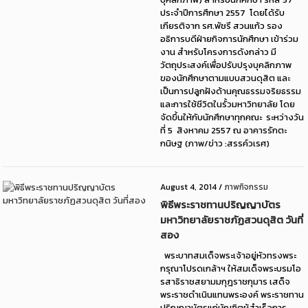
ประจำปีการศึกษา 2557 โดยได้รับ
เกียรติจาก รศ.พัชรี สวนแก้ว รอง
อธิการบดีฝ่ายกิจการนักศึกษา เข้าร่วม
งาน สำหรับโครงการดังกล่าว มี
วัตถุประสงค์เพื่อปรับปรุงบุคลิกภาพ
ของนักศึกษาตามแบบสวนดุสิต และ
เป็นการปลูกฝังด้านคุณธรรมจริยธรรม
และการใช้ชีวิตในรั้วมหาวิทยาลัย โดย
จัดขึ้นให้กับนักศึกษาทุกคณะ ระหว่างวัน
ที่ 5 สิงหาคม 2557 ณ อาคารรักตะ
กนิษฐ (ภาพ/ข่าว :สรรค์วเรศ)
August 4, 2014
/
ภาพกิจกรรม
พิธีพระราชทานปริญญาบัตร
มหาวิทยาลัยราชภัฏสวนดุสิต วันที่
สอง
พระบาทสมเด็จพระเจ้าอยู่หัวทรงพระ
กรุณาโปรดเกล้าฯ ให้สมเด็จพระบรมโอ
รสาธิราชสยามมกุฎราชกุมาร เสด็จ
พระราชดำเนินแทนพระองค์ พระราชทาน
ปริญญาบัตรแก่บัณฑิตผู้สำเร็จการ