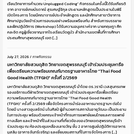
เรียนวิทยาการคำนวณ Unplugged Coding” กิจกรรมในครั้งนี้ได้รับเกียรติ
จาก อาจารย์เกษม์รดาฌ์ สุรเศษฐ์ธิกุล ประธานหลักสูตรเป็นประธานในพิธี
เปิดโครงการ โดยมีคณาจารย์ประจำหลักสูตร และนักศึกษาสาขาวิชาการ
ศึกษาปฐมวัยเข้าร่วมการอบรมอย่างพร้อมเพรียงกัน สำหรับการบรรยาย
และฝึกปฏิบัติการ (Workshop) ได้รับความอนุเคราะห์จาก นายกฤษฎา ศึก
คละจิต ครูผู้เชี่ยวชาญจากโรงเรียนวัดคูบัว สำนักงานเขตพื้นที่การศึกษา
ประถมศึกษาสุพรรณบุรี เขต […]
July 27, 2026
/
ภาพกิจกรรม
มหาวิทยาลัยสวนดุสิต วิทยาเขตสุพรรณบุรี เข้าร่วมประชุมหารือ
เพื่อเตรียมความพร้อมเกณฑ์มาตรฐานอาหารไทย “Thai Food
Good Health (TFGH)” ครั้งที่ 2/2569
มหาวิทยาลัยสวนดุสิต วิทยาเขตสุพรรณบุรี นำโดย ดร.วรานี เวสสุนทรเทพ
รองอธิการบดีฝ่ายวิทยาเขตสุพรรณบุรี เข้าร่วมประชุมหารือเพื่อเตรียม
ความพร้อมเกณฑ์มาตรฐานอาหารไทย “Thai Food Good Health
(TFGH)” ครั้งที่ 2/2569 เพื่อจัดโครงการนำร่องอาหารมาตรฐานฯ ต่อไป
โดยมี นางสาวอุบลรัตน์ มโนศิลป์ ผู้อำนวยการสถาบันอายุวัฒนะ เป็นประธาน
ในการประชุม พร้อมด้วยคณะเจ้าหน้าที่กรมการแพทย์แผนไทยและการแพทย์
ทางเลือก และเจ้าหน้าที่ในส่วนงานที่เกี่ยวข้องของวิทยเขตสุพรรณบุรีเข้า
ร่วมประชุม ณ ห้องประชุมเหลืองเลาขวัญ ชั้น 2 อาคารศูนย์ปฏิบัติการอาหาร
มุสลิม (อาคารจันทร์เจริญ) และเยี่ยมชมสถานที่ในการจัดโครงการ […]