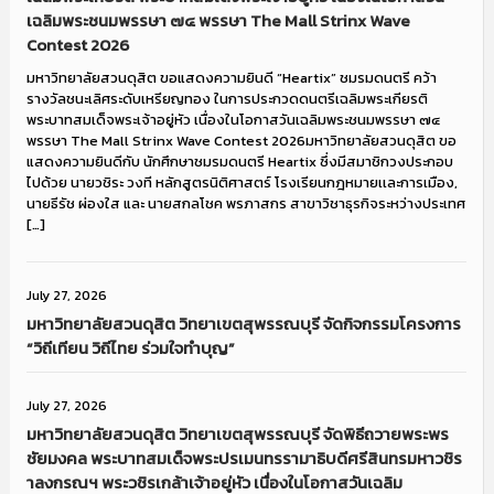
เฉลิมพระชนมพรรษา ๗๔ พรรษา The Mall Strinx Wave
Contest 2026
มหาวิทยาลัยสวนดุสิต ขอแสดงความยินดี “Heartix” ชมรมดนตรี คว้า
รางวัลชนะเลิศระดับเหรียญทอง ในการประกวดดนตรีเฉลิมพระเกียรติ
พระบาทสมเด็จพระเจ้าอยู่หัว เนื่องในโอกาสวันเฉลิมพระชนมพรรษา ๗๔
พรรษา The Mall Strinx Wave Contest 2026มหาวิทยาลัยสวนดุสิต ขอ
แสดงความยินดีกับ นักศึกษาชมรมดนตรี Heartix ซึ่งมีสมาชิกวงประกอบ
ไปด้วย นายวชิระ วงที หลักสูตรนิติศาสตร์ โรงเรียนกฎหมายเเละการเมือง,
นายธีรัช ผ่องใส และ นายสกลโชค พรภาสกร สาขาวิชาธุรกิจระหว่างประเทศ
[…]
July 27, 2026
มหาวิทยาลัยสวนดุสิต วิทยาเขตสุพรรณบุรี จัดกิจกรรมโครงการ
“วิถีเทียน วิถีไทย ร่วมใจทำบุญ”
July 27, 2026
มหาวิทยาลัยสวนดุสิต วิทยาเขตสุพรรณบุรี จัดพิธีถวายพระพร
ชัยมงคล พระบาทสมเด็จพระปรเมนทรรามาธิบดีศรีสินทรมหาวชิร
าลงกรณฯ พระวชิรเกล้าเจ้าอยู่หัว เนื่องในโอกาสวันเฉลิม