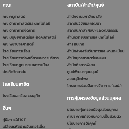
คณะ
สถาบัน/สำนัก/ศูนย์
คณะครุศาสตร์
สำนักงานมหาวิทยาลัย
คณะวิทยาศาสตร์และเทคโนโลยี
สถาบันวิจัยและพัฒนา
คณะวิทยาการจัดการ
สถาบันภาษา ศิลปะ และวัฒนธรรม
คณะมนุษยศาสตร์และสังคมศาสตร์
สำนักวิทยบริการและเทคโนโลยี
คณะพยาบาลศาสตร์
สารสนเทศ
โรงเรียนการเรือน
สำนักส่งเสริมวิชาการและงานทะเบียน
โรงเรียนการท่องเที่ยวและการบริการ
สำนักยุทธศาสตร์และแผน
โรงเรียนกฎหมายและการเมือง
สำนักกิจการพิเศษ
บัณฑิตวิทยาลัย
ศูนย์พัฒนาทุนมนุษย์
สวนดุสิตโพล
โรงเรียนสาธิต
โครงการร่วมมือทางวิชาการ (รมป.)
โรงเรียนสาธิตละอออุทิศ
การคุ้มครองข้อมูลส่วนบุคคล
อื่นๆ
นโยบายคุ้มครองข้อมูลส่วนบุคคล
คำประกาศเกี่ยวกับความเป็นส่วนตัว
คู่มือการใช้ ICT
นโยบายการใช้คุกกี้
เปลี่ยนรหัสผ่านอินเทอร์เน็ต