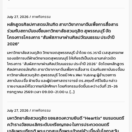
July 27, 2026
/
ภาพกิจกรรม
หลักสูตรศิลปศาสตรบัณฑิต สาขาวิชาภาษาจีนเพื่อการสื่อสาร
ร่วมกับสถาบันขงจื่อมหาวิทยาลัยสวนดุสิต สุพรรณบุรี จัด
โครงการโครงการ “สัมผัสภาษาผ่านศิลปวัฒนธรรม ประจำปี
2026”
มหาวิทยาลัยสวนดุสิต วิทยาเขตสุพรรณบุรี นำโดย ดร.วรานี เวสสุนทรเทพ
รองอธิการบดีฝ่ายวิทยาเขตสุพรรณบุรี ให้เกียรติเป็นประธานกล่าวเปิด
โครงการ “สัมผัสภาษาผ่านศิลปวัฒนธรรม ประจำปี 2026” จัดโดยหลักสูตร
ศิลปศาสตรบัณฑิต สาขาวิชาภาษาจีนเพื่อการสื่อสาร ร่วมกับสถาบันขงจื่อม
หาวิทยาลัยสวนดุสิต สุพรรณบุรี โดยมี Mrs.Wei Yubing ผู้อำนวยการ
สถาบันขงจื่อ ฝ่ายจีน เเละผู้ช่วยศาสตราจารย์ ดร.สฤษดิ์ ศรีโยธิน กล่าว
รายงานและให้โอวาทแก่นักศึกษา โดยกิจกรรมจัดขึ้นระหว่างวันที่ 25-26
กรกฎาคม 2569 เวลา 09.00-21.00 น. […]
July 27, 2026
/
ภาพกิจกรรม
มหาวิทยาลัยสวนดุสิต ขอแสดงความยินดี “Heartix” ชมรมดนตรี
คว้ารางวัลชนะเลิศระดับเหรียญทอง ในการประกวดดนตรี
เฉลิมพระเกียรติ พระบาทสมเด็จพระเจ้าอยู่หัว เนื่องในโอกาสวัน