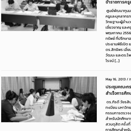
ข้าราชการครู
ศูนย์พัฒนาทุน
ครูและบุคลากรทา
วิทยฐานะผู้อำน
เชี่ยวชาญ และคร
พฤษภาคม 2556 โ
ทรัพย์ ที่ปรึกษ
ประธานพิธีเปิด 
ดร.สิทธิพร เอี่
วัฒนะ และดร.ไพ
โรจน์ […]
May 16, 2013
/
ภ
ประชุมคณะกรร
สำเร็จการศึก
ดร.ภิรดี วัชรสิ
ทะเบียน มหาวิท
กรรมการตรวจสอบ
สำหรับนักศึกษา
สวนดุสิต ครั้งที
การศึกษาสำหรับ