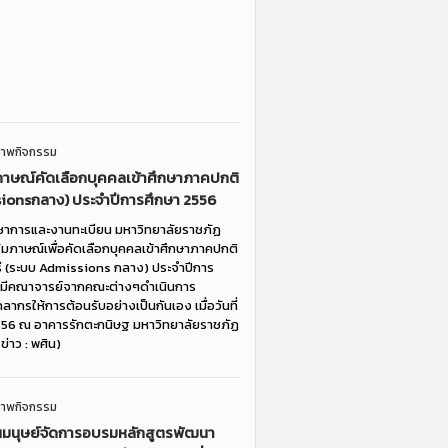
าพกิจกรรม
าษณ์คัดเลือกบุคคลเข้าศึกษาภาคปกติ
ionsกลาง) ประจำปีการศึกษา 2556
ิชาการและงานทะเบียน มหาวิทยาลัยราชภัฏ
มภาษณ์เพื่อคัดเลือกบุคคลเข้าศึกษาภาคปกติ
ี (ระบบ Admissions กลาง) ประจำปีการ
ยมีคณาจารย์จากคณะต่างๆดำเนินการ
ลากรให้การต้อนรับอย่างเป็นกันเอง เมื่อวันที่
56 ณ อาคารรักตะกนิษฐ มหาวิทยาลัยราชภัฏ
่าว : พศิน)
าพกิจกรรม
นมนุษย์จัดการอบรมหลักสูตรพัฒนา