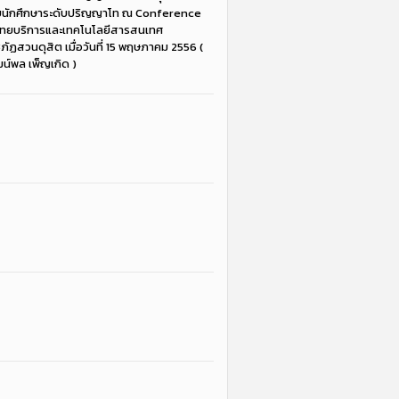
บนักศึกษาระดับปริญญาโท ณ Conference
ิทยบริการและเทคโนโลยีสารสนเทศ
ัฏสวนดุสิต เมื่อวันที่ 15 พฤษภาคม 2556 (
ฒน์พล เพ็ญเกิด )