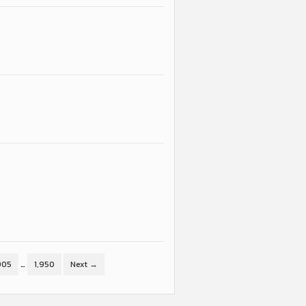
905
…
1,950
Next →