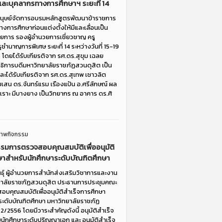
และบุคลากรทางการศึกษาฯ ระยะที่ 14
มนุษย์จัดการอบรมหลักสูตรพัฒนาข้าราชการ
งการศึกษาก่อนแต่งตั้งให้มีและเลื่อนเป็น
วยการ รองผู้อำนวยการเชี่ยวชาญ ครู
ูชำนาญการพิเศษ ระยะที่ 14 ระหว่างวันที่ 15-19
ดยได้รับเกียรติจาก รศ.ดร.สุขุม เฉลย
าอธิการบดีมหาวิทยาลัยราชภัฏสวนดุสิต เป็น
และได้รับเกียรติจาก รศ.ดร.สุเทพ เชาวลิต
ยมเสน ดร.จันทร์แรม เรืองแป้น อ.ศรีลักษณ์ ผล
เราะ มีบางยาง เป็นวิทยากร ณ อาคาร ดร.ศิ
าพกิจกรรม
มการตรวจสอบคุณสมบัติเพื่ออนุมัติ
ษาสำหรับนักศึกษาระดับบัณฑิตศึกษา
นธุ์ ผู้อำนวยการสำนักส่งเสริมวิชาการและงาน
ยาลัยราชภัฏสวนดุสิต ประธานการประชุมคณะ
คุณสมบัติเพื่ออนุมัติสำเร็จการศึกษา
ระดับบัณฑิตศึกษา มหาวิทยาลัยราชภัฏ
่ 2/2556 โดยมีวาระสำคัญดังนี้ อนุมัติสำเร็จ
นักศึกษาระดับปริญญาเอก และ อนุมัติสำเร็จ