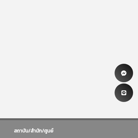
สถาบัน/สำนัก/ศูนย์