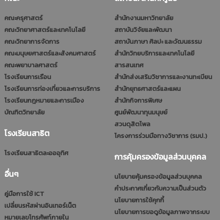
คณะครุศาสตร์
สำนักงานมหาวิทยาลัย
คณะวิทยาศาสตร์และเทคโนโลยี
สถาบันวิจัยและพัฒนา
คณะวิทยาการจัดการ
สถาบันภาษา ศิลปะ และวัฒนธรรม
คณะมนุษยศาสตร์และสังคมศาสตร์
สำนักวิทยบริการและเทคโนโลยี
คณะพยาบาลศาสตร์
สารสนเทศ
โรงเรียนการเรือน
สำนักส่งเสริมวิชาการและงานทะเบียน
โรงเรียนการท่องเที่ยวและการบริการ
สำนักยุทธศาสตร์และแผน
โรงเรียนกฎหมายและการเมือง
สำนักกิจการพิเศษ
บัณฑิตวิทยาลัย
ศูนย์พัฒนาทุนมนุษย์
สวนดุสิตโพล
โรงเรียนสาธิต
โครงการร่วมมือทางวิชาการ (รมป.)
โรงเรียนสาธิตละอออุทิศ
การคุ้มครองข้อมูลส่วนบุคคล
อื่นๆ
นโยบายคุ้มครองข้อมูลส่วนบุคคล
คำประกาศเกี่ยวกับความเป็นส่วนตัว
คู่มือการใช้ ICT
นโยบายการใช้คุกกี้
เปลี่ยนรหัสผ่านอินเทอร์เน็ต
นโยบายการขอดูข้อมูลภาพจากระบบ
หมายเลขโทรศัพท์ภายใน