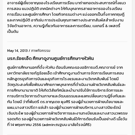
อาจารย์ผู้เชี่ยวชาญของโรงเรียนการเรือน มาถ่ายทอดประสบการณ์ทั้งแนว
การสอน แนวปฏิบัติ เทคนิคต่างๆ ให้กับบุคลากรสายอาหารของโรงเรียน
การเรือน และศูนย์การศึกษา โดยกิจกรรมต่างๆ แบ่งออกเป็นทั้งภาคทฤษฎี
และภาคปฏิบัติ อาทิเช่น การประเมินคุณภาพทางประสาทสัมผัสสำหรับงาน
วิจัยด้านอาหาร, ความรู้เกี่ยวกับอาหารและการเตรียม, เบเกอรี่ & เพสตรี้
เป็นต้น
May 14, 2013
/
ภาพกิจกรรม
มรภ.ร้อยเอ็ด ศึกษาดูงานศูนย์การศึกษาฯหัวหิน
ศูนย์การศึกษานอกที่ตั้ง หัวหิน ต้อนรับคณะรองอธิการบดี,คณาจารย์ จาก
มหาวิทยาลัยราชภัฏร้อยเอ็ด เข้าศึกษาดูงานด้านการจัดการเรียนการสอน
หลักสูตรธุรกิจการบินและธุรกิจการโรงแรมและงานวิเทศสัมพันธ์ โดยมี
วัตถุประสงค์เพื่อพัฒนาศักยภาพบุคลากรที่ดำเนินงานฝ่ายวิเทศสัมพันธ์และ
การศึกษานานาชาติ ให้เกิดวิสัยทัศน์และนำมาปรับใช้การบริหารจัดการและ
การบริการวิชาการด้านภาษาและวัฒนธรรมและแลกเปลี่ยนความรู้ซึ่งกันและ
กัน โดยมี ว่าที่พันตรี ดร.ชาญเดช ผุงศิริ รองผู้อำนวยการฝ่ายนโยบายและ
แผน,นางสาวปรีดา แซ่เล้า รองผู้อำนวยการฝ่ายบริหาร,นางสาวปิยะรัตน์
เจิมประไพ รองผู้อำนวยการฝ่ายวิชาการและงานทะเบียนและนางสาวนวพรรษ
รอดเกิด รองผู้อำนวยการฝ่ายวิเทศสัมพันธ์ให้การต้อนรับเป็นอย่างดี เมื่อวัน
ที่ 14 พฤษภาคม 2556 (admin:ณฐมน มาลัยโรจน์ศิริ)