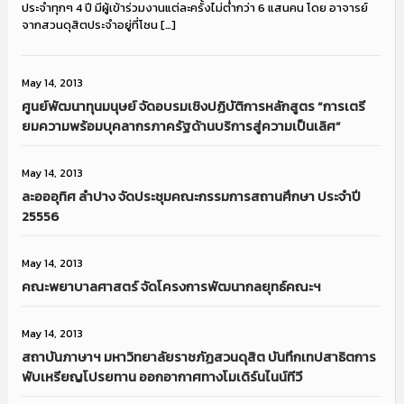
ประจำทุกๆ 4 ปี มีผู้เข้าร่วมงานแต่ละครั้งไม่ต่ำกว่า 6 แสนคน โดย อาจารย์
จากสวนดุสิตประจำอยู่ที่โซน […]
May 14, 2013
ศูนย์พัฒนาทุนมนุษย์ จัดอบรมเชิงปฏิบัติการหลักสูตร “การเตรี
ยมความพร้อมบุคลากรภาครัฐด้านบริการสู่ความเป็นเลิศ”
May 14, 2013
ละอออุทิศ ลำปาง จัดประชุมคณะกรรมการสถานศึกษา ประจำปี
25556
May 14, 2013
คณะพยาบาลศาสตร์ จัดโครงการพัฒนากลยุทธ์คณะฯ
May 14, 2013
สถาบันภาษาฯ มหาวิทยาลัยราชภัฏสวนดุสิต บันทึกเทปสาธิตการ
พับเหรียญโปรยทาน ออกอากาศทางโมเดิร์นไนน์ทีวี