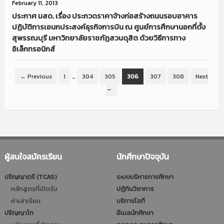
February 11, 2013
ประกาศ มสด. เรื่อง ประกวดราคาจ้างก่อสร้างถนนรอบอาคาร
ปฏิบัติการเอนกประสงค์ธุรกิจการบิน ณ ศูนย์การศึกษานอกที่ตั้ง
สุพรรณบุรี มหาวิทยาลัยราชภัฏสวนดุสิต ด้วยวิธีการทาง
อิเล็กทรอนิกส์
← Previous
1
…
304
305
306
307
308
Next
→
ผู้สนใจสมัครเรียน
นักศึกษาปัจจุบัน
ปริญญาตรี (TCAS)
ระบบบริหารการศึกษา
หลักสูตรที่เปิดรับ
ปฎิทินวิชาการ
ค่าเล่าเรียน
บริการไอที
ปริญญาโท
อีเมลนักศึกษา