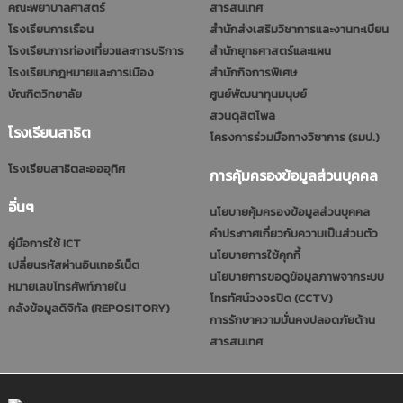
คณะพยาบาลศาสตร์
สารสนเทศ
โรงเรียนการเรือน
สำนักส่งเสริมวิชาการและงานทะเบียน
โรงเรียนการท่องเที่ยวและการบริการ
สำนักยุทธศาสตร์และแผน
โรงเรียนกฎหมายและการเมือง
สำนักกิจการพิเศษ
บัณฑิตวิทยาลัย
ศูนย์พัฒนาทุนมนุษย์
สวนดุสิตโพล
โรงเรียนสาธิต
โครงการร่วมมือทางวิชาการ (รมป.)
โรงเรียนสาธิตละอออุทิศ
การคุ้มครองข้อมูลส่วนบุคคล
อื่นๆ
นโยบายคุ้มครองข้อมูลส่วนบุคคล
คำประกาศเกี่ยวกับความเป็นส่วนตัว
คู่มือการใช้ ICT
นโยบายการใช้คุกกี้
เปลี่ยนรหัสผ่านอินเทอร์เน็ต
นโยบายการขอดูข้อมูลภาพจากระบบ
หมายเลขโทรศัพท์ภายใน
โทรทัศน์วงจรปิด (CCTV)
คลังข้อมูลดิจิทัล (REPOSITORY)
การรักษาความมั่นคงปลอดภัยด้าน
สารสนเทศ