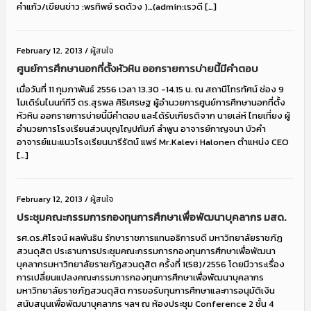
คำแก้ว/เขียนข่าว :พรทิพย์ รดด้วง )…(admin:เรวดี […]
February 12, 2013
/
ผู้สนใจ
ศูนย์การศึกษานอกที่ตั้งหัวหิน ออกรายการบ่ายนี้มีคำตอบ
เมื่อวันที่ 11 กุมภาพันธ์ 2556 เวลา 13.30 -14.15 น. ณ สถานีโทรทัศน์ ช่อง 9
โมเดิร์นไนนท์ทีวี ดร.สุรพล ศิริเศรษฐ ผู้อำนวยการศูนย์การศึกษานอกที่ตั้ง
หัวหิน ออกรายการบ่ายนี้มีคำตอบ และได้รับเกียรติจาก นายเล่ห์ ไทยเที่ยง ผู้
อำนวยการโรงเรียนส่วนบุญโญปถัมภ์ ลำพูน อาจารย์กาญจนา บัวคำ
อาจารย์แนะแนวโรงเรียนนารีรัตน์ แพร่ Mr.Kalevi Halonen ตำแหน่ง CEO
[…]
February 12, 2013
/
ผู้สนใจ
ประชุมคณะกรรมการกองทุนการศึกษาเพื่อพัฒนาบุคลากร มสด.
รศ.ดร.ศิโรจน์ ผลพันธิน รักษาราชการแทนอธิการบดี มหาวิทยาลัยราชภัฏ
สวนดุสิต ประธานการประชุมคณะกรรมการกองทุนการศึกษาเพื่อพัฒนา
บุคลากรมหาวิทยาลัยราชภัฏสวนดุสิต ครั้งที่ 1(58)/2556 โดยมีวาระเรื่อง
การเปลี่ยนแปลงคณะกรรมการกองทุนการศึกษาเพื่อพัฒนาบุคลากร
มหาวิทยาลัยราชภัฏสวนดุสิต การขอรับทุนการศึกษาและการอนุมัติเงิน
สนับสนุนเพื่อพัฒนาบุคลากร ฯลฯ ณ ห้องประชุม Conference 2 ชั้น 4